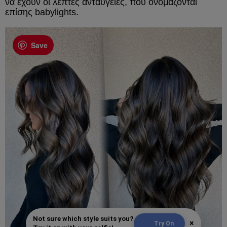
να έχουν οι λεπτές ανταύγειες, που ονομάζονται
επίσης babylights.
Save
Not sure which style suits you?
×
Try On