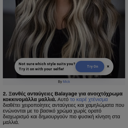
Not sure which style suits you?
×
Try On
Try it on with your selfie!
By
Mick
2. Ξανθές ανταύγειες Balayage για ανοιχτόχρωμα
κοκκινομάλλα μαλλιά.
Αυτό
το καρέ χτένισμα
διαθέτει χειροποίητες ανταύγειες και χαμηλώματα που
ενώνονται με το βασικό χρώμα χωρίς ορατό
διαχωρισμό και δημιουργούν πιο φυσική κίνηση στα
μαλλιά.