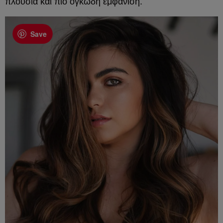
πλούσια και πιο ογκώδη εμφάνιση.
Save