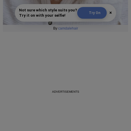
Not sure which style suits you?
×
Try On
Try it on with your selfie!
By
camdalehair