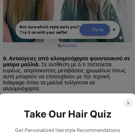
Not sure which style suits you?
×
Try On
Try it on with your selfie!
By
Amy Bee
8. Ανταύγειες από αλουμινόχαρτο φουντουκιού σε
μαύρα μαλλιά.
Σε αντίθεση με ό,τι πιστεύεται
ευρέως, απρόσκοπτες μεταβάσεις χρωμάτων όπως
αυτή μπορούν να επιτευχθούν με την τεχνική
foilayage όπου τα μαλλιά τυλίγονται σε
αλουμινόχαρτα.
×
Save
Take Our Hair Quiz
Get Personalized Hairstyle Recommendations