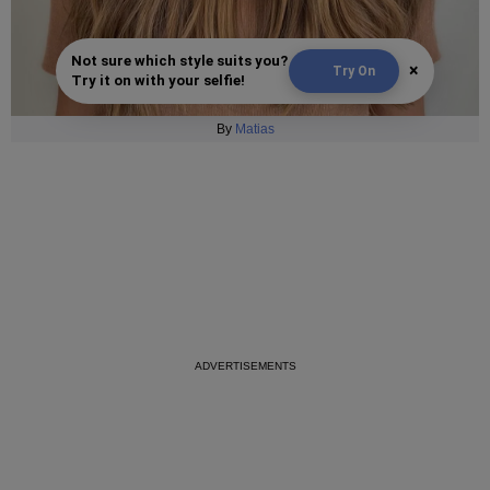
Not sure which style suits you?
×
Try On
Try it on with your selfie!
By
Matias