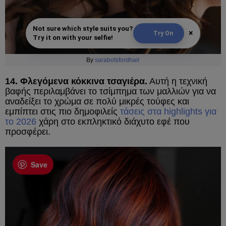
Not sure which style suits you?
×
Try On
Try it on with your selfie!
By
sarabotsfordhair
14. Φλεγόμενα κόκκινα τσαγιέρα.
Αυτή η τεχνική
βαφής περιλαμβάνει το τσίμπημα των μαλλιών για να
αναδείξει το χρώμα σε πολύ μικρές τούφες και
εμπίπτει στις πιο δημοφιλείς
τάσεις στα highlights για
το 2026
χάρη στο εκπληκτικό διάχυτο εφέ που
προσφέρει.
Save