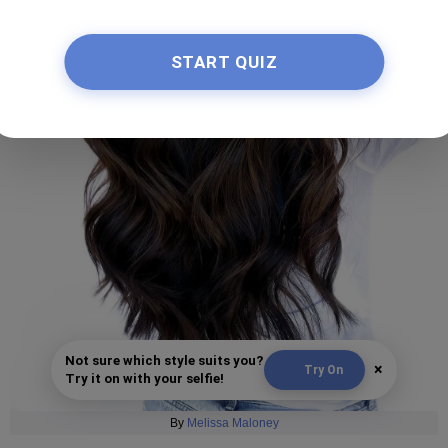
START QUIZ
Not sure which style suits you?
×
Try On
Try it on with your selfie!
By
Melissa Maloney