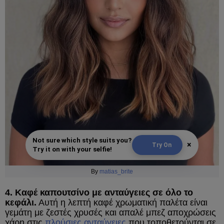
Not sure which style suits you?
×
Try On
Try it on with your selfie!
By
matias_brite
4. Καφέ καπουτσίνο με ανταύγειες σε όλο το
κεφάλι.
Αυτή η λεπτή καφέ χρωματική παλέτα είναι
γεμάτη με ζεστές χρυσές και απαλέ μπεζ αποχρώσεις
χάρη στις
πλούσιες ανταύγειες
που τοποθετούνται σε