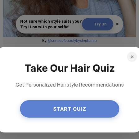
Not sure which style suits you?
×
Try On
Try it on with your selfie!
By
@senseofbeautybystephanie
×
Take Our Hair Quiz
Get Personalized Hairstyle Recommendations
START QUIZ