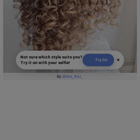
Not sure which style suits you?
×
Try On
Try it on with your selfie!
By
@mrs_frizz_