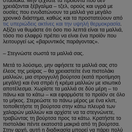
σταδιακά. Μην ξεχνάτε τα προϊόντα που δεν
χρειάζονται ξέβγαλμα – τζελ, ορούς και υγρά με
ουσίες που ενυδατώνουν τα μαλλιά για μεγάλο
χρονικό διάστημα, καθώς και τα προστατεύουν από
τις υπεριώδεις ακτίνες και την υψηλή θερμοκρασία
.
Αξίζει να θυμάστε ότι όσο πιο λεπτά είναι τα μαλλιά,
τόσο πιο ελαφρύ πρέπει να είναι ένα προϊόν που
λειτουργεί ως «βαρυντικός παράγοντας».
– Στεγνώστε σωστά τα μαλλιά σας.
Μετά το λούσιμο, μην αφήσετε τα μαλλιά σας στο
έλεος της μοίρας – θα χρειαστείτε ένα πιστολάκι
μαλλιών, μια στρογγυλή βούρτσα (κατά προτίμηση
μεγάλη) και ένα σπρέι ή κρέμα μαλλιών με ισιωτικό
αποτέλεσμα. Χωρίστε τα μαλλιά σε δύο μέρη – το
πάνω και το κάτω – και εφαρμόστε το προϊόν σε όλο
το μήκος. Στερεώστε το πάνω μέρος με ένα κλιπ,
τοποθετήστε τη βούρτσα στην κάτω πλευρά των
χαλαρών μαλλιών και αρχίστε να τα στεγνώνετε,
τραβώντας τη βούρτσα προς τα κάτω. Κρατήστε το
πιστολάκι πέντε εκατοστά μακριά από τη βούρτσα.
Στην αρχή, αυτή η διαδικασία μπορεί να πάρει πολύ