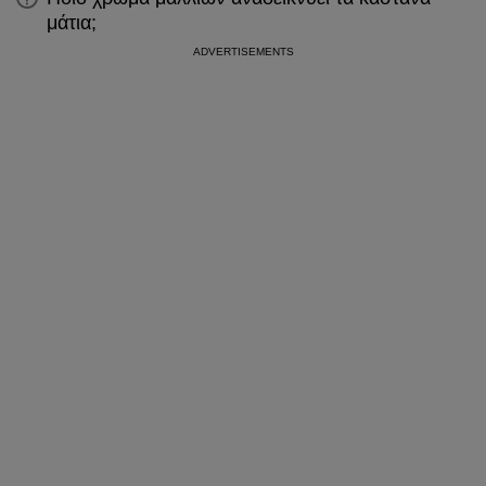
μάτια;