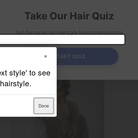
Take Our Hair Quiz
Get Personalized Hairstyle Recommendations
×
START QUIZ
Done