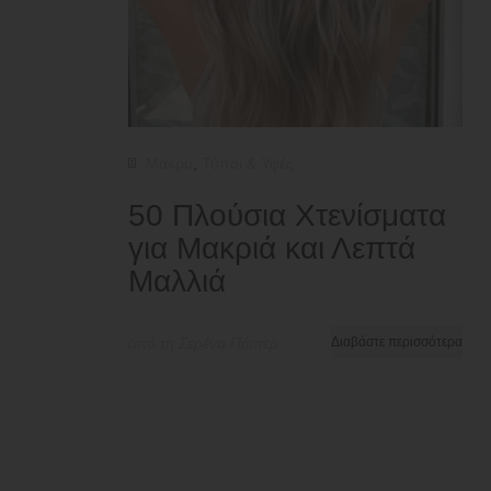
Μακρύ
,
Τύποι & Υφές
50 Πλούσια Χτενίσματα
για Μακριά και Λεπτά
Μαλλιά
από τη Σερένα Πάιπερ
Διαβάστε περισσότερα