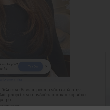
e suits you?
×
Try On
elfie!
airbyarnela_rizai
 θέλετε να δώσετε μια πιο νότα στυλ στην
λιά, μπορείτε να συνδυάσετε κοντά κομμάτια
μετρο.