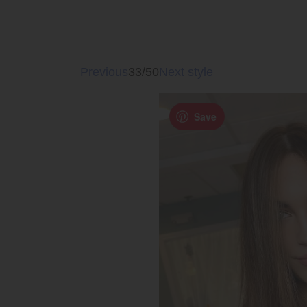
Previous
33/50
Next style
Save