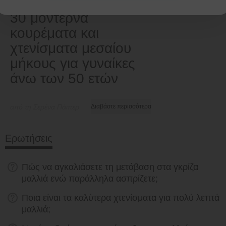
30 μοντέρνα
κουρέματα και
χτενίσματα μεσαίου
μήκους για γυναίκες
άνω των 50 ετών
από τη Σερένα Πάιπερ
Διαβάστε περισσότερα
Ερωτήσεις
Πώς να αγκαλιάσετε τη μετάβαση στα γκρίζα
μαλλιά ενώ παράλληλα ασπρίζετε;
Ποια είναι τα καλύτερα χτενίσματα για πολύ λεπτά
μαλλιά;