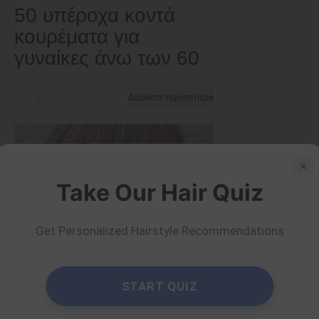
50 υπέροχα κοντά
κουρέματα για
γυναίκες άνω των 60
από τη Σερένα Πάιπερ
Διαβάστε περισσότερα
×
Take Our Hair Quiz
Get Personalized Hairstyle Recommendations
START QUIZ
Παλαιότεροι