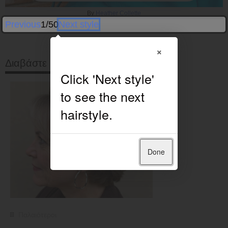
By
Heather Collette
Previous
1/50
Next style
×
Διαβάστε στη συνέχεια
Done
Παλαιότεροι