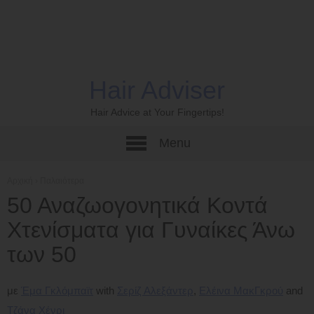
Hair Adviser
Hair Advice at Your Fingertips!
Menu
Αρχική
›
Παλαιότερα
50 Αναζωογονητικά Κοντά
Χτενίσματα για Γυναίκες Άνω
των 50
με
Έμα Γκλόμπαϊτ
Σερίζ Αλεξάντερ
Ελέινα ΜακΓκρού
Τζάνα Χένρι