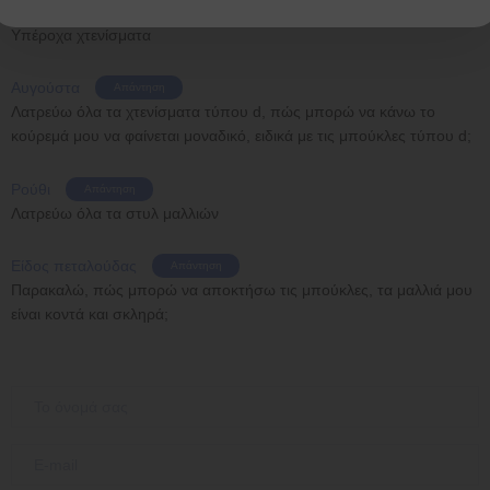
Τέσιπις
Απάντηση
Υπέροχα χτενίσματα
Αυγούστα
Απάντηση
Λατρεύω όλα τα χτενίσματα τύπου d, πώς μπορώ να κάνω το
κούρεμά μου να φαίνεται μοναδικό, ειδικά με τις μπούκλες τύπου d;
Ρούθι
Απάντηση
Λατρεύω όλα τα στυλ μαλλιών
Είδος πεταλούδας
Απάντηση
Παρακαλώ, πώς μπορώ να αποκτήσω τις μπούκλες, τα μαλλιά μου
είναι κοντά και σκληρά;