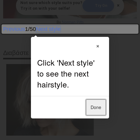
Not sure which style suits you?
×
Try On
Try it on with your selfie!
By
Norman Pitts
Previous
1/50
Next style
×
Διαβάστε στη συνέχεια
Done