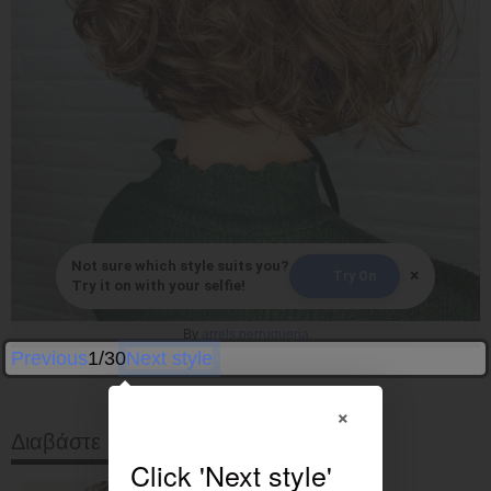
Not sure which style suits you?
×
Try On
Try it on with your selfie!
By
arrels.perruqueria
Previous
1/30
Next style
×
Διαβάστε στη συνέχεια