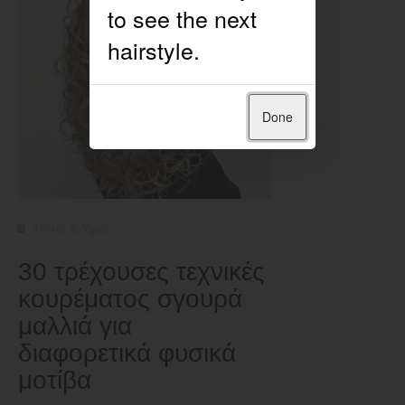
Done
Τύποι & Υφές
30 τρέχουσες τεχνικές
κουρέματος σγουρά
μαλλιά για
διαφορετικά φυσικά
μοτίβα