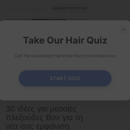
από την Ema Globyte
Διαβάστε περισσότερα
×
Take Our Hair Quiz
Get Personalized Hairstyle Recommendations
START QUIZ
Τύποι & Υφές
30 ιδέες για μεσαίες
πλεξούδες Box για τη
νέα σας εμφάνιση