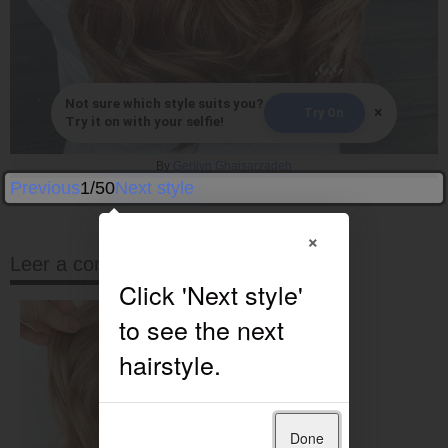
Not sure which style suits you?
×
Try On
Try it on with your selfie!
By
Gerilyn Ghaisarzadeh
Previous
1/50
Next style
×
Leer a continuación
Done