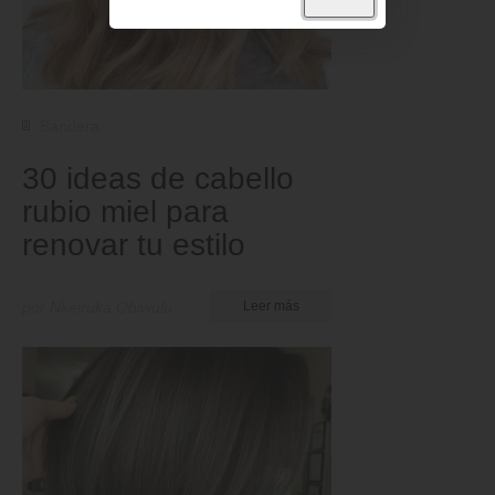
Bandera
30 ideas de cabello
rubio miel para
renovar tu estilo
por Nkeiruka Obiwulu
Leer más