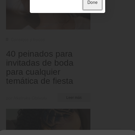
Done
Consejos y trucos
40 peinados para
invitadas de boda
para cualquier
temática de fiesta
por Nkeiruka Obiwulu
Leer más