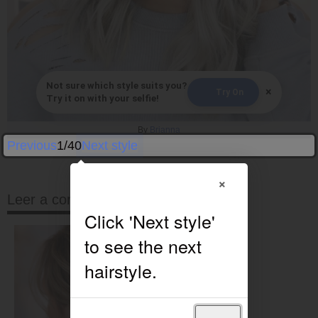
Not sure which style suits you?
×
Try On
Try it on with your selfie!
By
Brianna
Previous
1/40
Next style
×
Leer a continuación