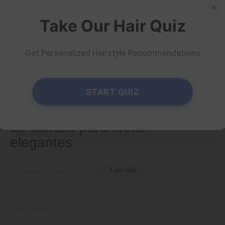
×
Take Our Hair Quiz
Get Personalized Hairstyle Recommendations
Consejos y trucos
START QUIZ
40 peinados con cola
de caballo para looks
elegantes
por Serena Piper
Leer más