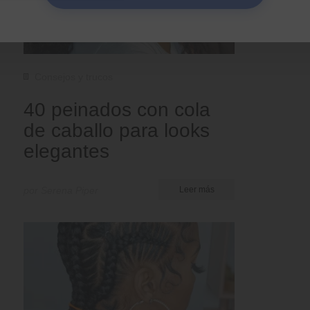
Consejos y trucos
40 peinados con cola
de caballo para looks
elegantes
por Serena Piper
Leer más