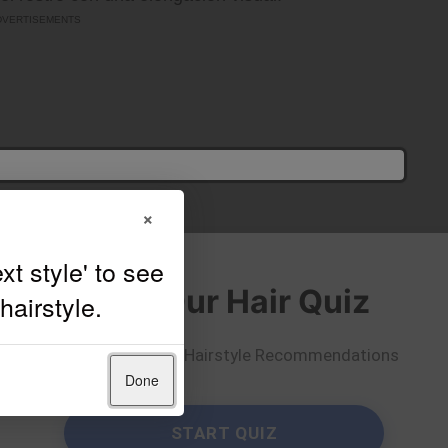
×
Take Our Hair Quiz
Get Personalized Hairstyle Recommendations
Done
START QUIZ