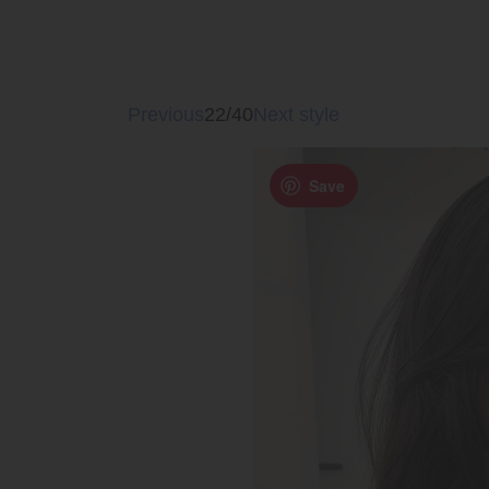
Previous
22/40
Next style
Save