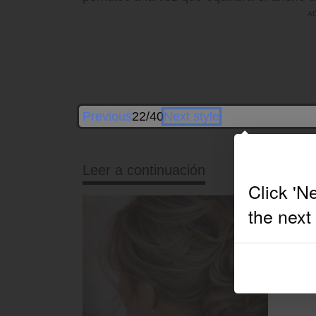
Previous
22/40
Next style
Leer a continuación