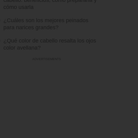
cabello: beneficios, cómo prepararla y
cómo usarla
¿Cuáles son los mejores peinados
para narices grandes?
¿Qué color de cabello resalta los ojos
color avellana?