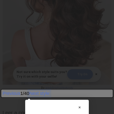
Not sure which style suits you?
×
Try On
Try it on with your selfie!
By
weddinghairbykirsty
Previous
1/40
Next style
×
Leer a continuación