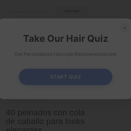
por Nkeiruka Obiwulu
Leer más
×
Take Our Hair Quiz
Get Personalized Hairstyle Recommendations
START QUIZ
Consejos y trucos
40 peinados con cola
de caballo para looks
elegantes