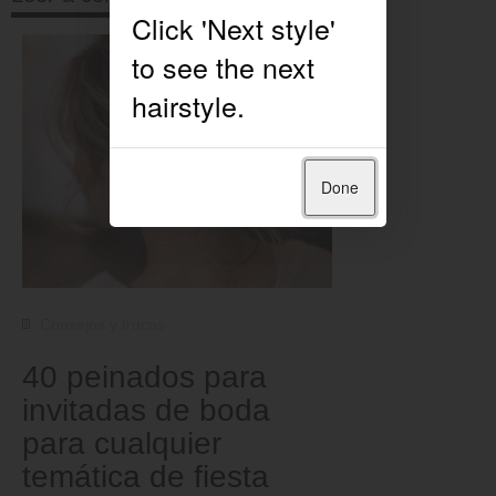
Done
Consejos y trucos
40 peinados para
invitadas de boda
para cualquier
temática de fiesta