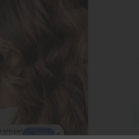
e suits you?
×
Try On
elfie!