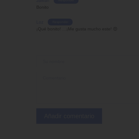
Jaleah
Responder
Bonito
Loz
Responder
¡Qué bonito! …¡Me gusta mucho este! 😍