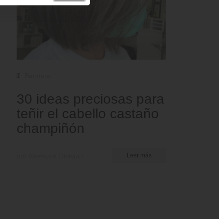
Bandera
30 ideas preciosas para
teñir el cabello castaño
champiñón
por Nkeiruka Obiwulu
Leer más