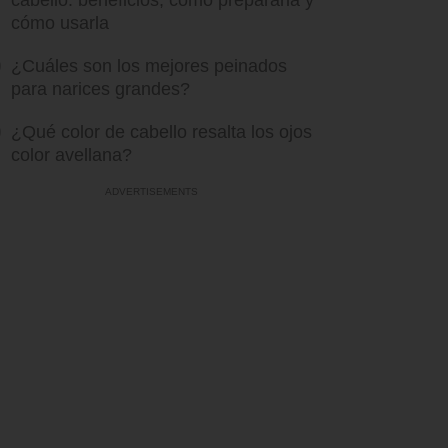
cabello: beneficios, cómo prepararla y
cómo usarla
¿Cuáles son los mejores peinados
para narices grandes?
¿Qué color de cabello resalta los ojos
color avellana?