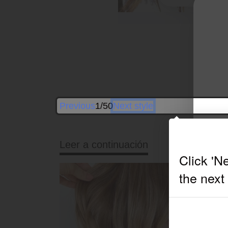
B
Previous
1/50
Next style
Leer a continuación