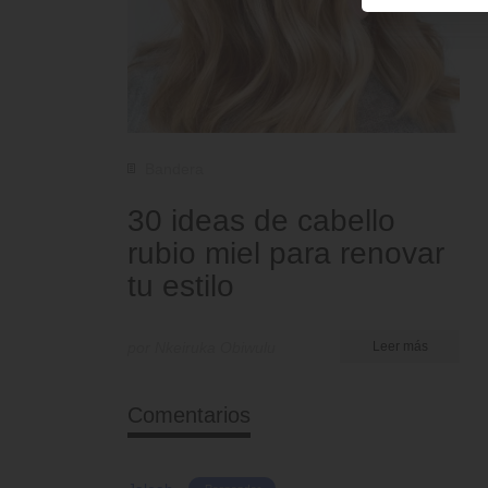
Bandera
30 ideas de cabello
rubio miel para renovar
tu estilo
por Nkeiruka Obiwulu
Leer más
Comentarios