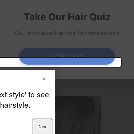
y
Mika Rogerson
Take Our Hair Quiz
Get Personalized Hairstyle Recommendations
START QUIZ
×
Done