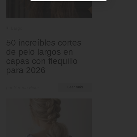
Largo
50 increíbles cortes
de pelo largos en
capas con flequillo
para 2026
por Serena Piper
Leer más