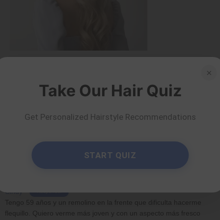
Largo
×
Take Our Hair Quiz
30 peinados bonitos,
rápidos y fáciles para
cabello largo
Get Personalized Hairstyle Recommendations
por Nkeiruka Obiwulu
Leer más
START QUIZ
Comentarios
Cindy
Responder
Tengo 59 años y un remolino en la frente que dificulta hacerme
flequillo. Quiero verme más joven y con un aspecto más fresco