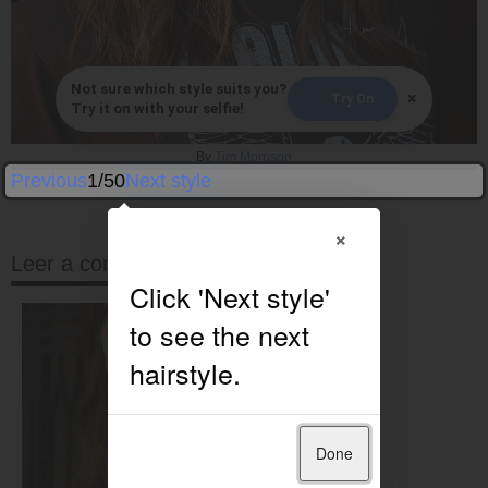
Not sure which style suits you?
×
Try On
Try it on with your selfie!
By
Tim Morrison
Previous
1/50
Next style
×
Leer a continuación
Done