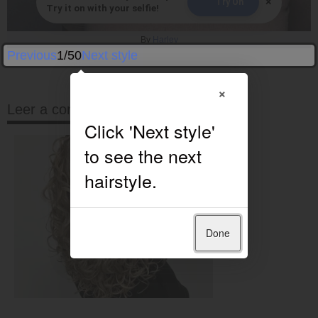
×
Try On
Try it on with your selfie!
By
Harley
Previous
1/50
Next style
×
Leer a continuación
Done