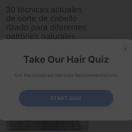
30 técnicas actuales
de corte de cabello
rizado para diferentes
patrones naturales
×
por Ema Globyte
Leer más
Take Our Hair Quiz
Get Personalized Hairstyle Recommendations
START QUIZ