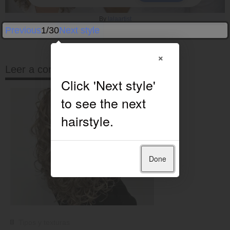
By
lalaartist
Previous
1/30
Next style
×
Leer a continuación
Done
Tipos y texturas