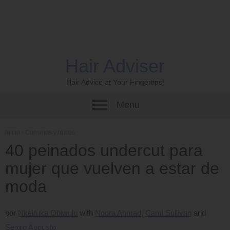
Hair Adviser
Hair Advice at Your Fingertips!
Menu
Inicio
›
Consejos y trucos
40 peinados undercut para
mujer que vuelven a estar de
moda
por
Nkeiruka Obiwulu
Noora Ahmad
Cami Sullivan
Sergio Augusto