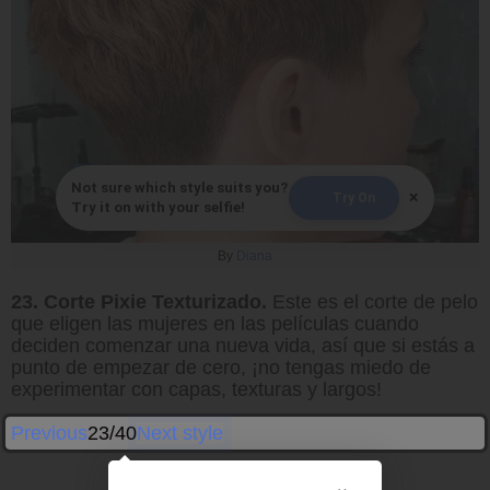
Not sure which style suits you?
×
Try On
Try it on with your selfie!
By
Diana
23. Corte Pixie Texturizado.
Este es el corte de pelo
que eligen las mujeres en las películas cuando
deciden comenzar una nueva vida, así que si estás a
punto de empezar de cero, ¡no tengas miedo de
experimentar con capas, texturas y largos!
Previous
23/40
Next style
×