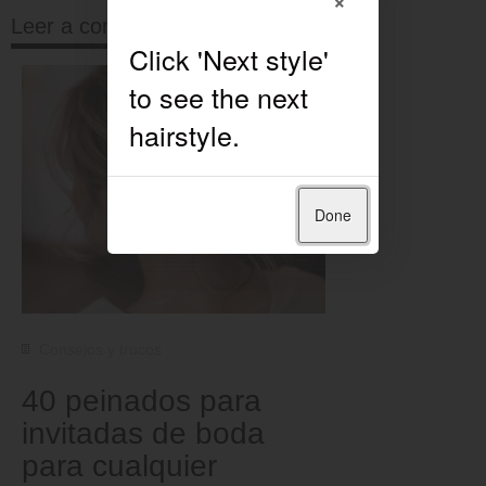
Leer a continuación
Done
Consejos y trucos
40 peinados para
invitadas de boda
para cualquier