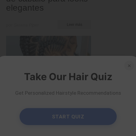
elegantes
por Serena Piper
Leer más
×
Take Our Hair Quiz
Get Personalized Hairstyle Recommendations
Consejos y trucos
START QUIZ
40 ideas inspiradoras