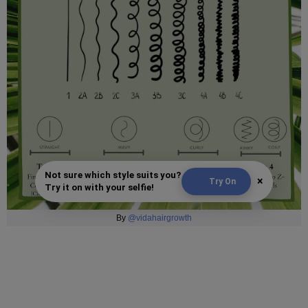
Not sure which style suits you?
×
Try On
Try it on with your selfie!
By
@vidahairgrowth