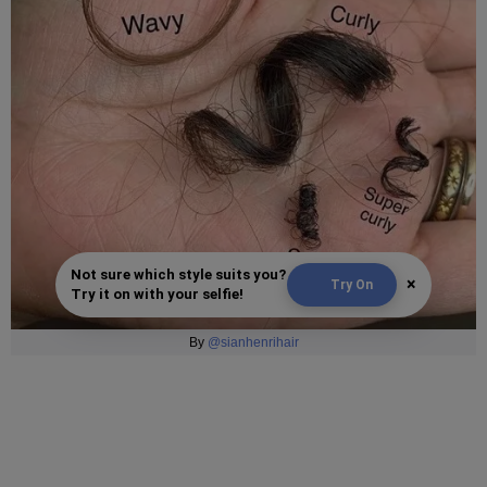
Not sure which style suits you?
×
Try On
Try it on with your selfie!
By
@sianhenrihair