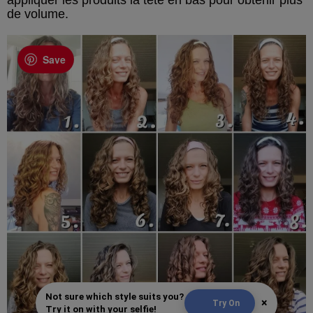
de volume.
Save
Not sure which style suits you?
×
Try On
Try it on with your selfie!