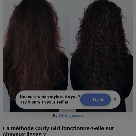
Not sure which style suits you?
×
Try On
Try it on with your selfie!
By
@tinka_macco
La méthode Curly Girl fonctionne-t-elle sur
cheveux lisses ?