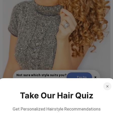
Not sure which style suits you?
×
Try On
Try it on with your selfie!
×
By
@mas.querizos
Take Our Hair Quiz
Get Personalized Hairstyle Recommendations