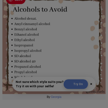
Not sure which style suits you?
×
Try On
Try it on with your selfie!
By
Georgia