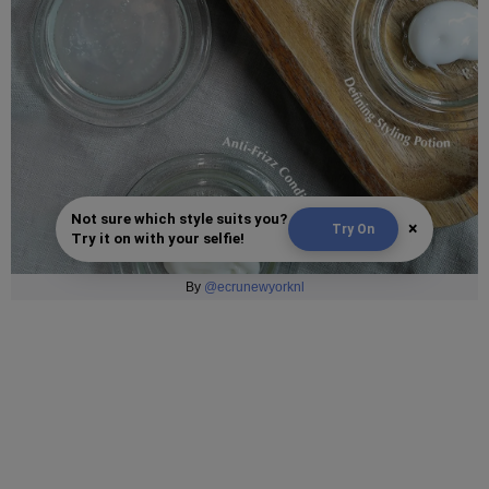
Not sure which style suits you?
×
Try On
Try it on with your selfie!
By
@ecrunewyorknl