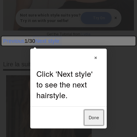
Not sure which style suits you?
×
Try On
Try it on with your selfie!
Get the Tutorial from
Lydia
Previous
1/30
Next style
×
Lire la suite
Done