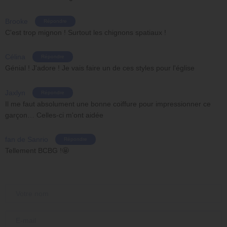
Brooke
Répondre
C'est trop mignon ! Surtout les chignons spatiaux !
Célina
Répondre
Génial ! J'adore ! Je vais faire un de ces styles pour l'église
Jaxlyn
Répondre
Il me faut absolument une bonne coiffure pour impressionner ce
garçon… Celles-ci m'ont aidée
fan de Sanrio
Répondre
Tellement BCBG !🤩