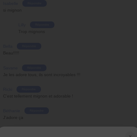
Isabelle
Répondre
si mignon
Lilly
Répondre
Trop mignons
Bella
Répondre
Beau!!!!!
Savane
Répondre
Je les adore tous, ils sont incroyables !!!
Ricki
Répondre
C'est tellement mignon et adorable !
Béthanie
Répondre
J'adore ça
Aubrey
Répondre
×