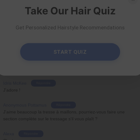
Trop mignon ! Je viens de l'essayer sur ma petite chérie !
Take Our Hair Quiz
Kanika Sharma
Répondre
J'aime ça
Get Personalized Hairstyle Recommendations
Isabelle Roberson
Répondre
Trop mignon ! Je vais essayer !!!!!!!!!!!!!!!!!!!!!!!
START QUIZ
Bridget Figueroa Rodriguez
Répondre
Cette coiffure est trop mignonne !
Idris McKee
Répondre
J'adore !
Anonymous Pottamus
Répondre
J'aime beaucoup la tresse à maillons, pourriez-vous faire une
section complète sur le tressage s'il vous plaît ?
Alexa
Répondre