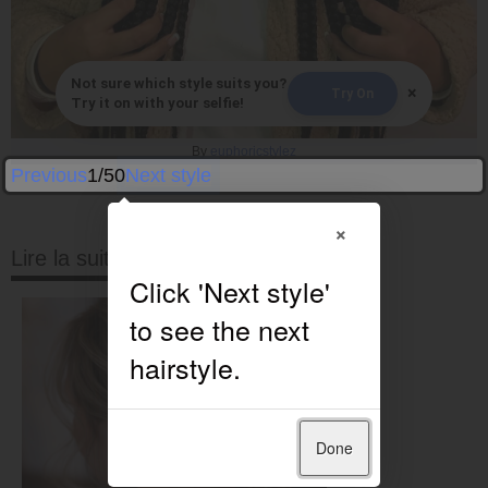
Not sure which style suits you?
×
Try On
Try it on with your selfie!
By
euphoricstylez
Previous
1/50
Next style
×
Lire la suite
Done