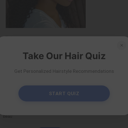
Conseils et astuces
×
40 coiffures en queue
Take Our Hair Quiz
de cheval pour un
look chic
Get Personalized Hairstyle Recommendations
par Serena Piper
En savoir plus
START QUIZ
Commentaires
Beauté Dinma
Répondre
Beau