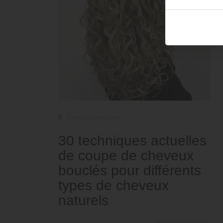
Types et textures
30 techniques actuelles
de coupe de cheveux
bouclés pour différents
types de cheveux
naturels