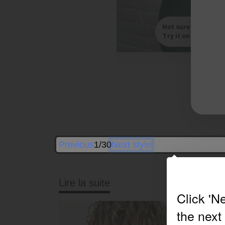
Not sure which styl
Try it on with your s
By
a
Previous
1/30
Next style
Lire la suite