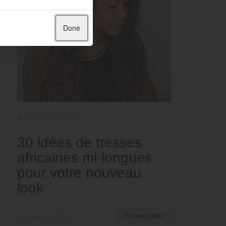
Done
Types et textures
30 idées de tresses
africaines mi-longues
pour votre nouveau
look
par Serena Piper
En savoir plus