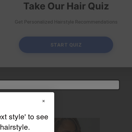
Take Our Hair Quiz
e suits you?
×
Try On
Get Personalized Hairstyle Recommendations
elfie!
rrels.perruqueria
START QUIZ
×