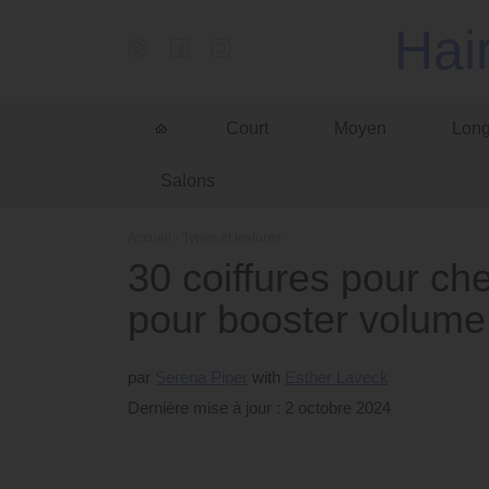
Hai
Court
Moyen
Lon
Salons
Accueil
›
Types et textures
30 coiffures pour ch
pour booster volume
par
Serena Piper
Esther Laveck
Dernière mise à jour : 2 octobre 2024