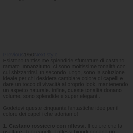
Previous
1/50
Next style
Esistono tantissime splendide sfumature di castano
ramato. Innanzitutto, ci sono moltissime tonalità con
cui sbizzarrirsi. In secondo luogo, sono la soluzione
ideale per chi desidera cambiare colore di capelli e
dare un tocco di vivacità al proprio look, mantenendo
un aspetto naturale. Infine, queste tonalità donano
volume, sono splendide e super eleganti.
Godetevi queste cinquanta fantastiche idee per il
colore dei capelli che adoriamo!
1. Castano rossiccio con riflessi.
Il colore che fa
risaltare i tuoi capelli. I riflessi biondi donano un