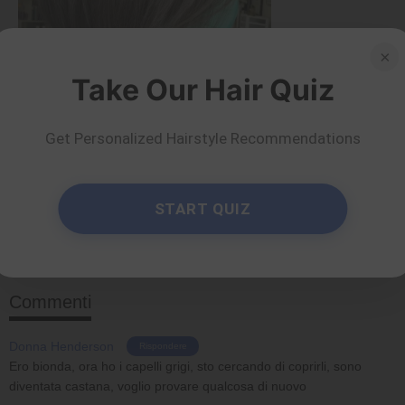
×
Take Our Hair Quiz
Colori
Get Personalized Hairstyle Recommendations
30 splendide idee per
colorare i capelli color
marrone fungo
START QUIZ
di Nkeiruka Obiwulu
Per saperne di più
Commenti
Donna Henderson
Rispondere
Ero bionda, ora ho i capelli grigi, sto cercando di coprirli, sono
diventata castana, voglio provare qualcosa di nuovo