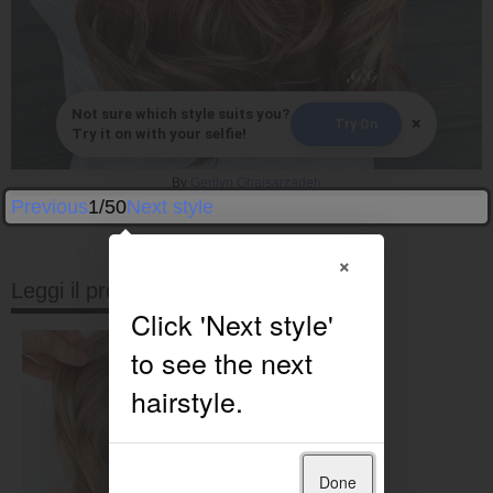
Not sure which style suits you?
×
Try On
Try it on with your selfie!
By
Gerilyn Ghaisarzadeh
Previous
1/50
Next style
×
Leggi il prossimo
Done