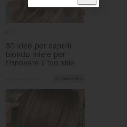
Colori
30 idee per capelli
biondo miele per
rinnovare il tuo stile
di Nkeiruka Obiwulu
Per saperne di più