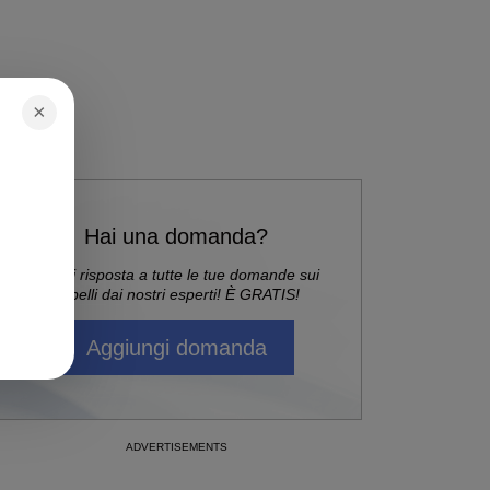
×
Hai una domanda?
Ricevi risposta a tutte le tue domande sui
capelli dai nostri esperti! È GRATIS!
Aggiungi domanda