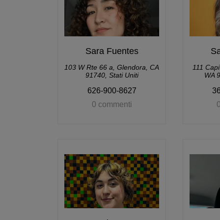
Sara Fuentes
Sa
103 W Rte 66 a, Glendora, CA
111 Capi
91740, Stati Uniti
WA 98
626-900-8627
3
0 commenti