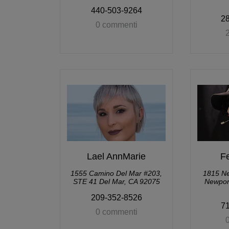
440-503-9264
2
0 commenti
Lael AnnMarie
F
1555 Camino Del Mar #203,
1815 Ne
STE 41 Del Mar, CA 92075
Newport
209-352-8526
7
0 commenti