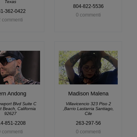
Texas
804-822-5536
81-362-0422
0 commenti
2 commenti
ern Andong
Madison Malena
wport Blvd Suite C
Villavicencio 323 Piso 2
 Beach, California
,Barrio Lastarria Santiago,
92627
Cile
14-851-2208
263-297-56
0 commenti
0 commenti