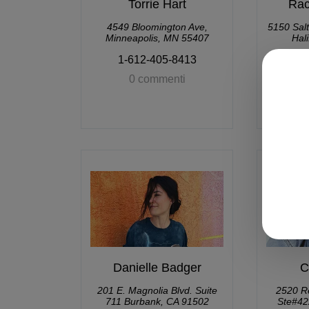
Torrie Hart
Rac
4549 Bloomington Ave,
5150 Salt
Minneapolis, MN 55407
Hal
1-612-405-8413
9
0 commenti
Danielle Badger
C
201 E. Magnolia Blvd. Suite
2520 Re
711 Burbank, CA 91502
Ste#42