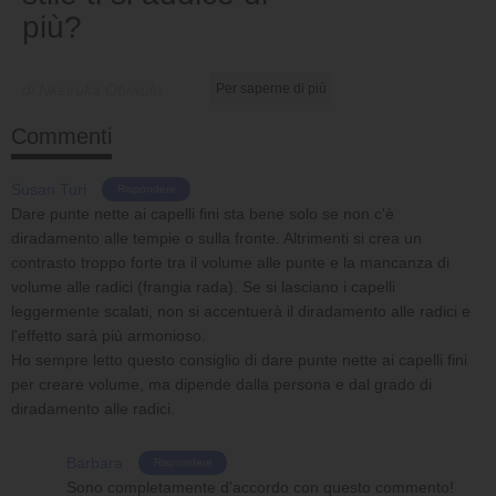
più?
di Nkeiruka Obiwulu
Per saperne di più
Commenti
Susan Turi
Rispondere
Dare punte nette ai capelli fini sta bene solo se non c'è
diradamento alle tempie o sulla fronte. Altrimenti si crea un
contrasto troppo forte tra il volume alle punte e la mancanza di
volume alle radici (frangia rada). Se si lasciano i capelli
leggermente scalati, non si accentuerà il diradamento alle radici e
l'effetto sarà più armonioso.
Ho sempre letto questo consiglio di dare punte nette ai capelli fini
per creare volume, ma dipende dalla persona e dal grado di
diradamento alle radici.
Barbara
Rispondere
Sono completamente d'accordo con questo commento!