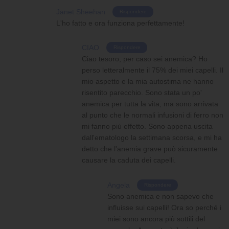
Janet Sheehan
Rispondere
L'ho fatto e ora funziona perfettamente!
CIAO
Rispondere
Ciao tesoro, per caso sei anemica? Ho
perso letteralmente il 75% dei miei capelli. Il
mio aspetto e la mia autostima ne hanno
risentito parecchio. Sono stata un po'
anemica per tutta la vita, ma sono arrivata
al punto che le normali infusioni di ferro non
mi fanno più effetto. Sono appena uscita
dall'ematologo la settimana scorsa, e mi ha
detto che l'anemia grave può sicuramente
causare la caduta dei capelli.
Angela
Rispondere
Sono anemica e non sapevo che
influisse sui capelli! Ora so perché i
miei sono ancora più sottili del