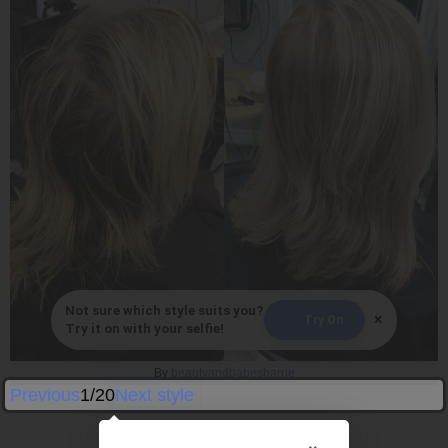
Not sure which style suits you?
×
Try On
Try it on with your selfie!
By
beautyandbabesbarrie
Previous
1/20
Next style
×