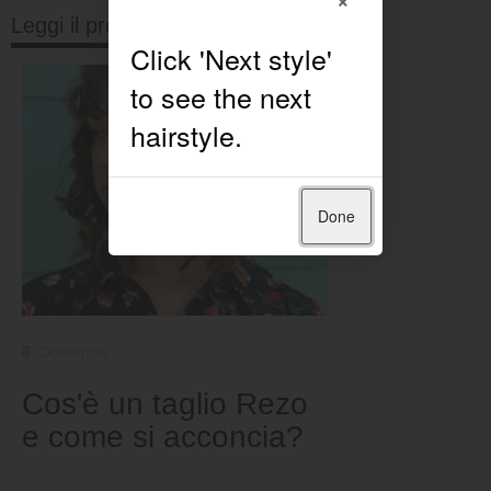
Leggi il prossimo
Done
Domande
Cos'è un taglio Rezo
e come si acconcia?