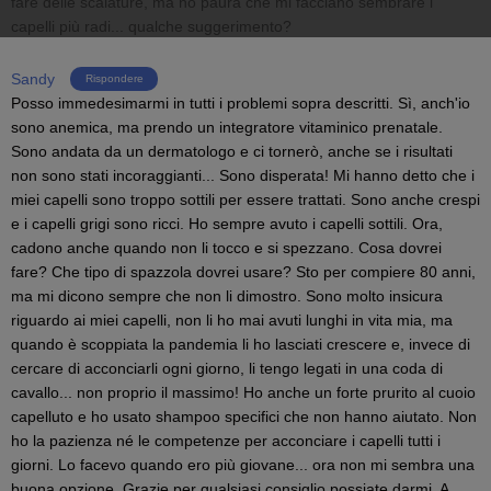
fare delle scalature, ma ho paura che mi facciano sembrare i
capelli più radi... qualche suggerimento?
Sandy
Rispondere
Posso immedesimarmi in tutti i problemi sopra descritti. Sì, anch'io
sono anemica, ma prendo un integratore vitaminico prenatale.
Sono andata da un dermatologo e ci tornerò, anche se i risultati
non sono stati incoraggianti... Sono disperata! Mi hanno detto che i
miei capelli sono troppo sottili per essere trattati. Sono anche crespi
e i capelli grigi sono ricci. Ho sempre avuto i capelli sottili. Ora,
cadono anche quando non li tocco e si spezzano. Cosa dovrei
fare? Che tipo di spazzola dovrei usare? Sto per compiere 80 anni,
ma mi dicono sempre che non li dimostro. Sono molto insicura
riguardo ai miei capelli, non li ho mai avuti lunghi in vita mia, ma
quando è scoppiata la pandemia li ho lasciati crescere e, invece di
cercare di acconciarli ogni giorno, li tengo legati in una coda di
cavallo... non proprio il massimo! Ho anche un forte prurito al cuoio
capelluto e ho usato shampoo specifici che non hanno aiutato. Non
ho la pazienza né le competenze per acconciare i capelli tutti i
giorni. Lo facevo quando ero più giovane... ora non mi sembra una
buona opzione. Grazie per qualsiasi consiglio possiate darmi. A