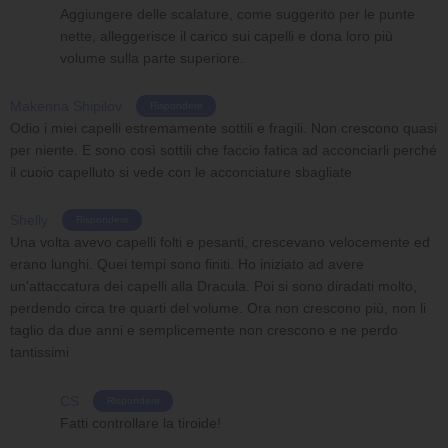
Aggiungere delle scalature, come suggerito per le punte
nette, alleggerisce il carico sui capelli e dona loro più
volume sulla parte superiore.
Makenna Shipilov
Rispondere
Odio i miei capelli estremamente sottili e fragili. Non crescono quasi
per niente. E sono così sottili che faccio fatica ad acconciarli perché
il cuoio capelluto si vede con le acconciature sbagliate
Shelly
Rispondere
Una volta avevo capelli folti e pesanti, crescevano velocemente ed
erano lunghi. Quei tempi sono finiti. Ho iniziato ad avere
un'attaccatura dei capelli alla Dracula. Poi si sono diradati molto,
perdendo circa tre quarti del volume. Ora non crescono più, non li
taglio da due anni e semplicemente non crescono e ne perdo
tantissimi
CS
Rispondere
Fatti controllare la tiroide!