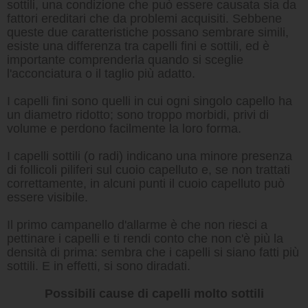
sottili, una condizione che può essere causata sia da
fattori ereditari che da problemi acquisiti. Sebbene
queste due caratteristiche possano sembrare simili,
esiste una differenza tra capelli fini e sottili, ed è
importante comprenderla quando si sceglie
l'acconciatura o il taglio più adatto.
I capelli fini sono quelli in cui ogni singolo capello ha
un diametro ridotto; sono troppo morbidi, privi di
volume e perdono facilmente la loro forma.
I capelli sottili (o radi) indicano una minore presenza
di follicoli piliferi sul cuoio capelluto e, se non trattati
correttamente, in alcuni punti il ​​cuoio capelluto può
essere visibile.
Il primo campanello d'allarme è che non riesci a
pettinare i capelli e ti rendi conto che non c'è più la
densità di prima: sembra che i capelli si siano fatti più
sottili. E in effetti, si sono diradati.
Possibili cause di capelli molto sottili