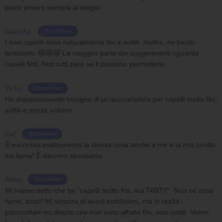
piace essere sempre al meglio
Natasha
Rispondere
I miei capelli sono naturalmente fini e sottili. Inoltre, ne perdo
tantissimi. 😿😿😿 La maggior parte dei suggerimenti riguarda
capelli finti. Non tutti però se li possono permettere.
Vicky
Rispondere
Ho disperatamente bisogno di un'acconciatura per capelli molto fini,
sottili e senza volume
Kat
Rispondere
È successa esattamente la stessa cosa anche a me e la mia tiroide
sta bene! È davvero stressante
Abby
Rispondere
Mi hanno detto che ho "capelli molto fini, ma TANTI!". Non so cosa
farne, ahah! Mi sembra di averli sottilissimi, ma in realtà i
parrucchieri mi dicono che non sono affatto fini, solo sottili. Vorrei