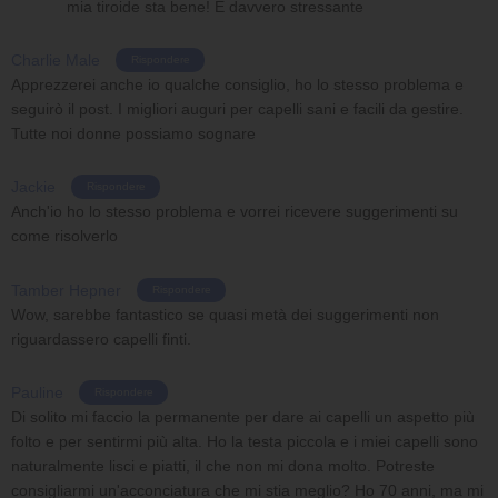
mia tiroide sta bene! È davvero stressante
Charlie Male
Rispondere
Apprezzerei anche io qualche consiglio, ho lo stesso problema e
seguirò il post. I migliori auguri per capelli sani e facili da gestire.
Tutte noi donne possiamo sognare
Jackie
Rispondere
Anch'io ho lo stesso problema e vorrei ricevere suggerimenti su
come risolverlo
Tamber Hepner
Rispondere
Wow, sarebbe fantastico se quasi metà dei suggerimenti non
riguardassero capelli finti.
Pauline
Rispondere
Di solito mi faccio la permanente per dare ai capelli un aspetto più
folto e per sentirmi più alta. Ho la testa piccola e i miei capelli sono
naturalmente lisci e piatti, il che non mi dona molto. Potreste
consigliarmi un'acconciatura che mi stia meglio? Ho 70 anni, ma mi