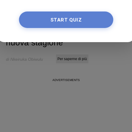
START QUIZ
30 acconciature
veloci e originali per la
nuova stagione
di Nkeiruka Obiwulu
Per saperne di più