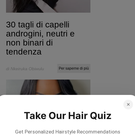
30 tagli di capelli
androgini, neutri e
non binari di
tendenza
di Nkeiruka Obiwulu
Per saperne di più
×
Take Our Hair Quiz
Get Personalized Hairstyle Recommendations