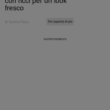
con ricci per un look
fresco
di Serena Piper
Per saperne di più