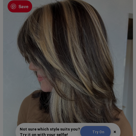
Save
Not sure which style suits you?
×
Try On
Try it on with your selfie!