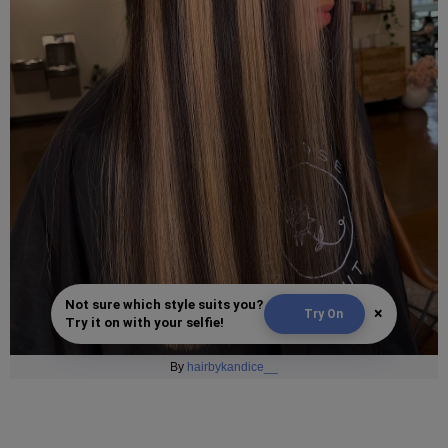
Not sure which style suits you?
×
Try On
Try it on with your selfie!
By
hairbykandice__