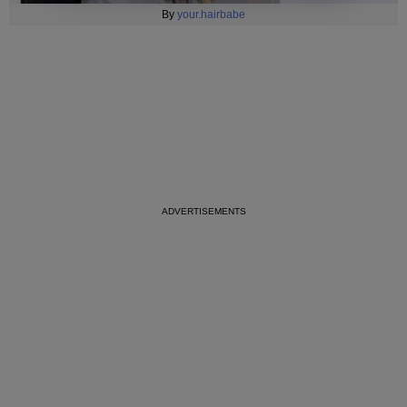
By
your.hairbabe