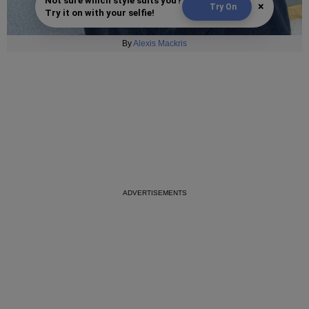
Not sure which style suits you?
×
Try On
Try it on with your selfie!
By
Alexis Mackris