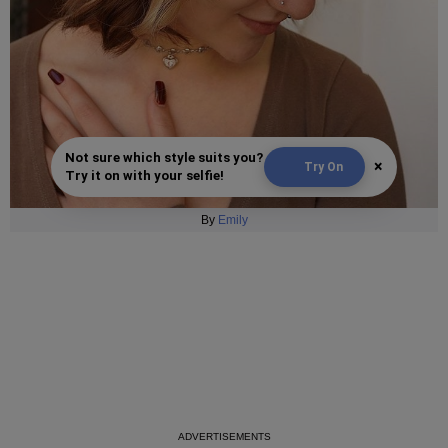
Not sure which style suits you?
×
Try On
Try it on with your selfie!
By
Emily