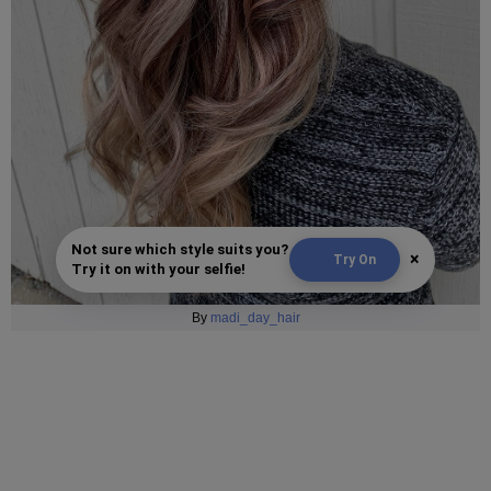
Not sure which style suits you?
×
Try On
Try it on with your selfie!
By
madi_day_hair