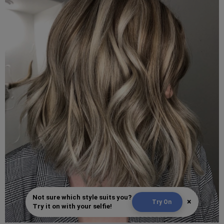
Not sure which style suits you?
×
Try On
Try it on with your selfie!