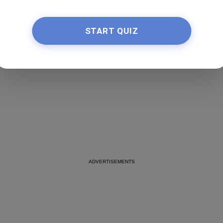
Not sure which style suits you?
×
Try On
START QUIZ
Try it on with your selfie!
By
slm.beauty