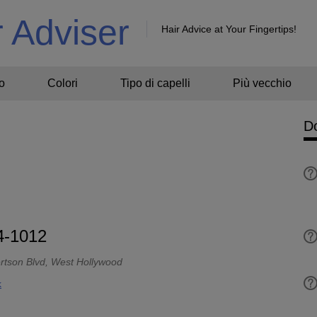
r Adviser
Hair Advice at Your Fingertips!
o
Colori
Tipo di capelli
Più vecchio
D
4-1012
rtson Blvd, West Hollywood
k