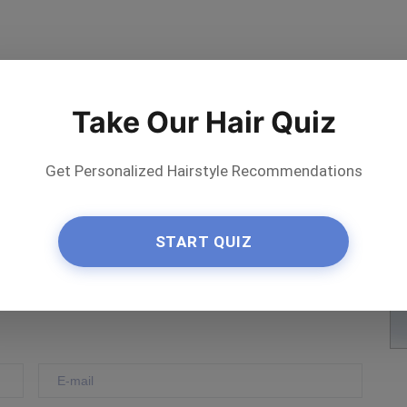
Take Our Hair Quiz
Get Personalized Hairstyle Recommendations
ta l'artista
START QUIZ
Save
on Pinterest