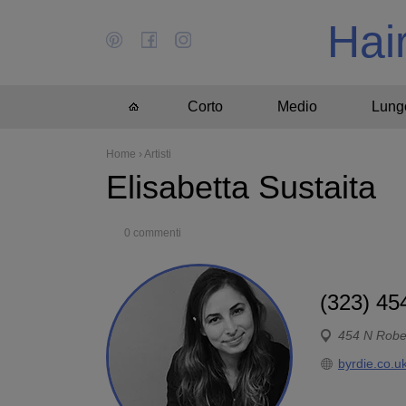
Hai
Corto
Medio
Lung
Home
›
Artisti
Elisabetta Sustaita
0 commenti
(323) 45
454 N Robe
byrdie.co.u