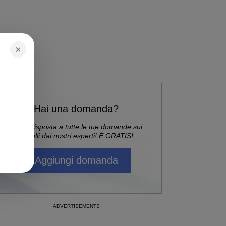
×
Hai una domanda?
Ricevi risposta a tutte le tue domande sui
capelli dai nostri esperti! È GRATIS!
Aggiungi domanda