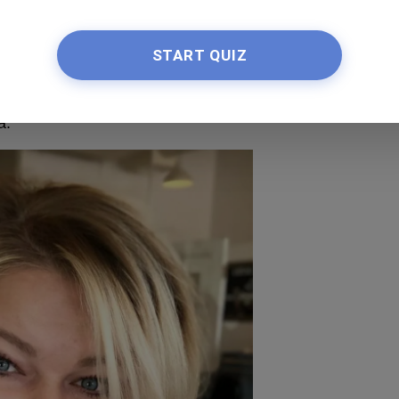
alla forma del viso. Tira indietro i capelli per
START QUIZ
tuo viso. Se hai guance piene e zigomi alti,
anciare l'immagine, scegli tagli di capelli corti che
cut ti staranno benissimo. Puoi anche optare per
a.