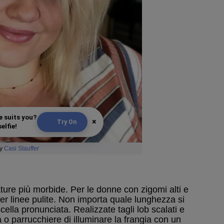
e suits you?
×
Try On
elfie!
y
Casi Stauffer
ature più morbide. Per le donne con zigomi alti e
er linee pulite. Non importa quale lunghezza si
ella pronunciata. Realizzate tagli lob scalati e
a o parrucchiere di illuminare la frangia con un