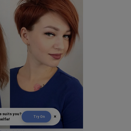
e suits you?
×
Try On
elfie!