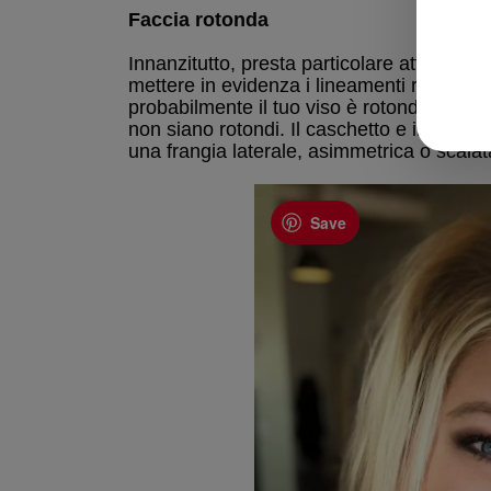
Faccia rotonda
Innanzitutto, presta particolare attenzione 
mettere in evidenza i lineamenti reali del 
probabilmente il tuo viso è rotondo. Per bil
non siano rotondi. Il caschetto e il pixie 
una frangia laterale, asimmetrica o scalat
Save