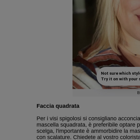
Not sure which styl
Try it on with your s
B
Faccia quadrata
Per i visi spigolosi si consigliano acconci
mascella squadrata, è preferibile optare p
scelga, l'importante è ammorbidire la masc
con scalature. Chiedete al vostro colorist