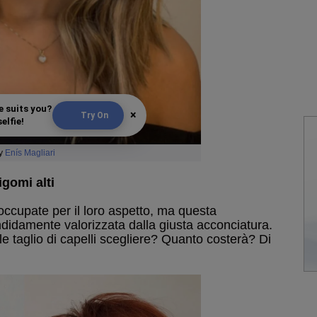
e suits you?
×
Try On
elfie!
y
Enís Magliari
zigomi alti
occupate per il loro aspetto, ma questa
ndidamente valorizzata dalla giusta acconciatura.
 taglio di capelli scegliere? Quanto costerà? Di