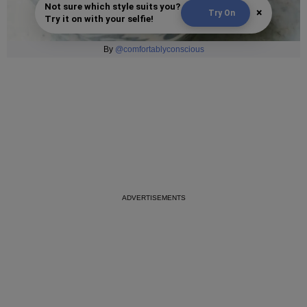
Not sure which style suits you?
×
Try On
Try it on with your selfie!
By
@comfortablyconscious