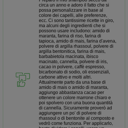
circa un anno e adoro il fatto che si
possa personalizzare in base al
colore dei capelli, alle preferenze,
ecc. Ci sono tantissime ricette in giro,
ma alcuni degli ingredienti che si
possono usare includono: amido di
maranta, farina di riso, farina di
tapioca, amido di mais, farina d'avena,
polvere di argilla rhassoul, polvere di
argilla bentonitica, farina di mais,
barbabietola macinata, ibisco
macinato, cannella, polvere di iris,
cacao in polvere, caffè espresso,
bicarbonato di sodio, oli essenziali,
carbone attivo e molti altri.
Attualmente parto da una base di
amido di mais o amido di maranta,
aggiungo abbastanza cacao per
ottenere un colore marrone chiaro e
poi spolvero con una buona quantità
di cannella. Sicuramente proverò ad
aggiungere un po' di polvere di
rhassoul o di bentonite al composto e
vedrò come funziona. Per applicarlo,