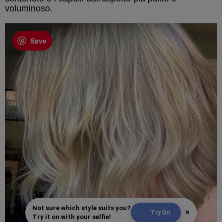
voluminoso.
Save
Not sure which style suits you?
×
Try On
Try it on with your selfie!