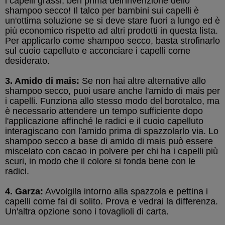
i capelli grassi, ben prima dell'invenzione dello
shampoo secco! Il talco per bambini sui capelli è
un'ottima soluzione se si deve stare fuori a lungo ed è
più economico rispetto ad altri prodotti in questa lista.
Per applicarlo come shampoo secco, basta strofinarlo
sul cuoio capelluto e acconciare i capelli come
desiderato.
3. Amido di mais:
Se non hai altre alternative allo
shampoo secco, puoi usare anche l'amido di mais per
i capelli. Funziona allo stesso modo del borotalco, ma
è necessario attendere un tempo sufficiente dopo
l'applicazione affinché le radici e il cuoio capelluto
interagiscano con l'amido prima di spazzolarlo via. Lo
shampoo secco a base di amido di mais può essere
miscelato con cacao in polvere per chi ha i capelli più
scuri, in modo che il colore si fonda bene con le
radici.
4. Garza:
Avvolgila intorno alla spazzola e pettina i
capelli come fai di solito. Prova e vedrai la differenza.
Un'altra opzione sono i tovaglioli di carta.