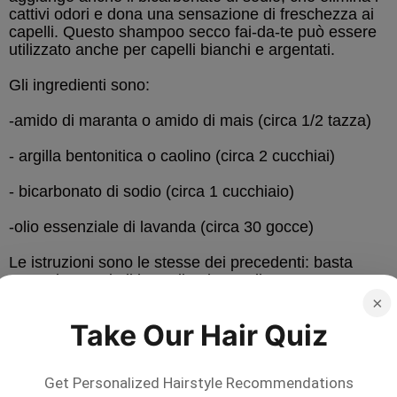
cattivi odori e dona una sensazione di freschezza ai
capelli. Questo shampoo secco fai-da-te può essere
utilizzato anche per capelli bianchi e argentati.
Gli ingredienti sono:
-amido di maranta o amido di mais (circa 1/2 tazza)
- argilla bentonitica o caolino (circa 2 cucchiai)
- bicarbonato di sodio (circa 1 cucchiaio)
-olio essenziale di lavanda (circa 30 gocce)
Le istruzioni sono le stesse dei precedenti: basta
mescolare tutti gli ingredienti e applicare.
×
Take Our Hair Quiz
Save
Get Personalized Hairstyle Recommendations