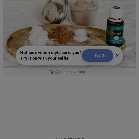
Not sure which style suits you?
×
Try On
Try it on with your selfie!
By
@janellesilverhague