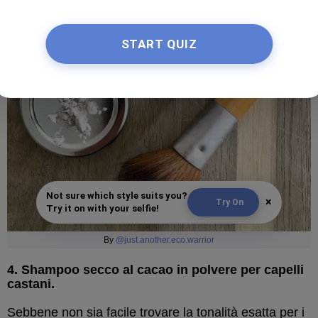
START QUIZ
Not sure which style suits you?
×
Try On
Try it on with your selfie!
By
@just.another.eco.warrior
4. Shampoo secco al cacao in polvere per capelli
castani.
Sebbene non sia facile trovare la tonalità esatta per i