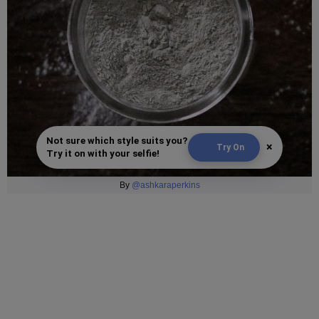
Not sure which style suits you?
×
Try On
Try it on with your selfie!
By
@ashkaraperkins