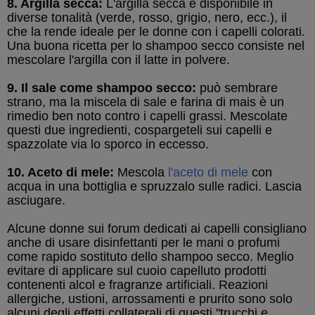
8. Argilla secca:
L'argilla secca è disponibile in
diverse tonalità (verde, rosso, grigio, nero, ecc.), il
che la rende ideale per le donne con i capelli colorati.
Una buona ricetta per lo shampoo secco consiste nel
mescolare l'argilla con il latte in polvere.
9. Il sale come shampoo secco:
può sembrare
strano, ma la miscela di sale e farina di mais è un
rimedio ben noto contro i capelli grassi. Mescolate
questi due ingredienti, cospargeteli sui capelli e
spazzolate via lo sporco in eccesso.
10. Aceto di mele:
Mescola
l'aceto di mele
con
acqua in una bottiglia e spruzzalo sulle radici. Lascia
asciugare.
Alcune donne sui forum dedicati ai capelli consigliano
anche di usare disinfettanti per le mani o profumi
come rapido sostituto dello shampoo secco. Meglio
evitare di applicare sul cuoio capelluto prodotti
contenenti alcol e fragranze artificiali. Reazioni
allergiche, ustioni, arrossamenti e prurito sono solo
alcuni degli effetti collaterali di questi "trucchi e