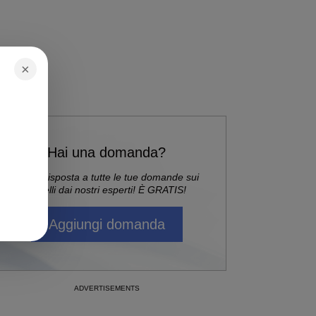
×
Hai una domanda?
Ricevi risposta a tutte le tue domande sui
capelli dai nostri esperti! È GRATIS!
Aggiungi domanda