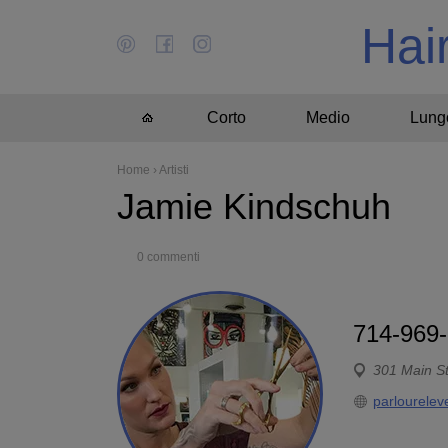
Hai
Corto
Medio
Lung
Home
›
Artisti
Jamie Kindschuh
0 commenti
714-969
301 Main S
parlourele