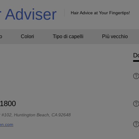
r Adviser
Hair Advice at Your Fingertips!
o
Colori
Tipo di capelli
Più vecchio
D
-1800
t #102, Huntington Beach, CA 92648
ven.com