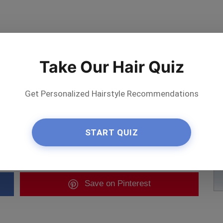
Take Our Hair Quiz
Get Personalized Hairstyle Recommendations
START QUIZ
ta l'artista
Save
on Pinterest