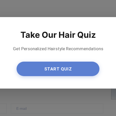
Take Our Hair Quiz
Get Personalized Hairstyle Recommendations
ta l'artista
START QUIZ
Save
on Pinterest