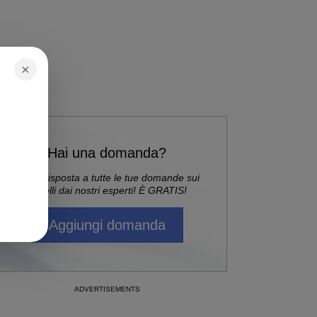
×
Hai una domanda?
Ricevi risposta a tutte le tue domande sui
capelli dai nostri esperti! È GRATIS!
Aggiungi domanda