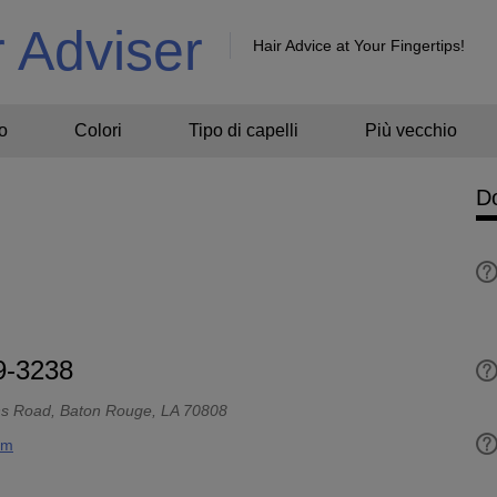
r Adviser
Hair Advice at Your Fingertips!
o
Colori
Tipo di capelli
Più vecchio
D
9-3238
ns Road, Baton Rouge, LA 70808
om