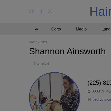
Hai
Corto
Medio
Lung
Home
›
Artisti
Shannon Ainsworth
0 commenti
(225) 81
3535 Perki
airdrybar.c