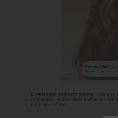
Not sure which styl
Try it on with your s
2. Muśnięte słońcem pasma.
Jedną z naj
wyglądasz, jakbyś właśnie wróciła z wak
opalonej skórze!