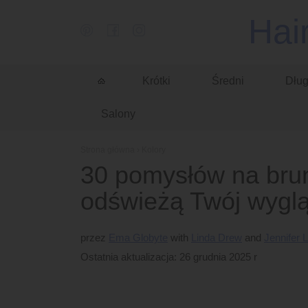
Hai
Krótki
Średni
Dług
Salony
Strona główna
›
Kolory
30 pomysłów na brun
odświeżą Twój wygl
przez
Ema Globyte
Linda Drew
Jennifer 
Ostatnia aktualizacja: 26 grudnia 2025 r