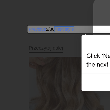
Previous
2/30
Next style
Przeczytaj dalej