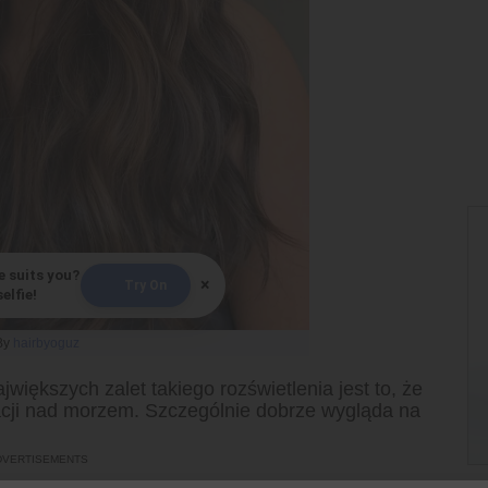
e suits you?
×
Try On
elfie!
By
hairbyoguz
większych zalet takiego rozświetlenia jest to, że
acji nad morzem. Szczególnie dobrze wygląda na