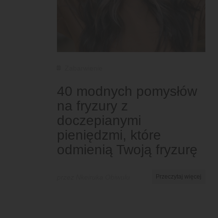
Zabarwienie
40 modnych pomysłów
na fryzury z
doczepianymi
pieniędzmi, które
odmienią Twoją fryzurę
przez Nkeiruka Obiwulu
Przeczytaj więcej