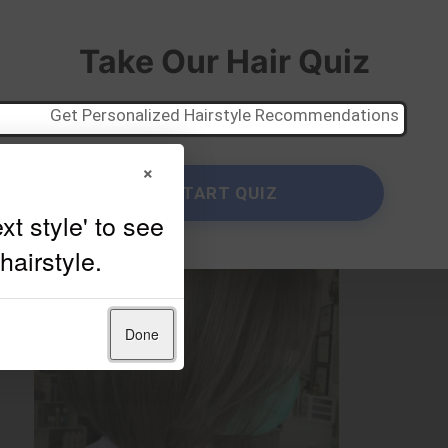
Take Our Hair Quiz
Get Personalized Hairstyle Recommendations
×
START QUIZ
Done