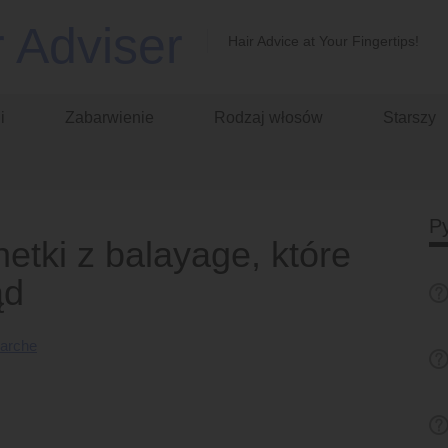
r Adviser
Hair Advice at Your Fingertips!
i
Zabarwienie
Rodzaj włosów
Starszy
Py
etki z balayage, które
ąd
Larche