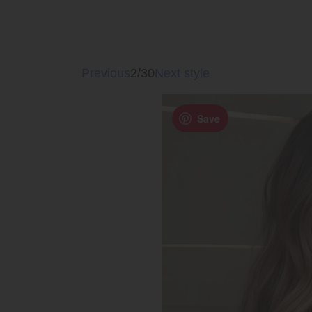
Previous
2/30
Next style
Save