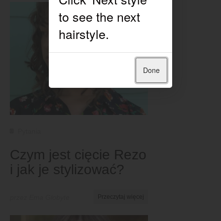
Done
Pytania
Czym jest cięcie Rezo
i jak je stylizować?
przez Ema Globyte
Przeczytaj więcej