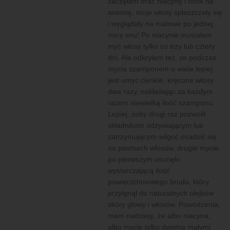
zaczęłam brać niacynę i tonik na
anemię, moje włosy spłaszczały się
i wyglądały na matowe po jednej
nocy snu! Po niacynie musiałam
myć włosy tylko co trzy lub cztery
dni. Ale odkryłam też, że podczas
mycia szamponem o wiele lepiej
jest umyć cienkie, kręcone włosy
dwa razy, nakładając za każdym
razem niewielką ilość szamponu.
Lepiej, żeby drugi raz pozwolił
składnikom odżywiającym lub
zatrzymującym wilgoć osadzić się
na pasmach włosów, drugie mycie
po pierwszym usunęło
wystarczającą ilość
powierzchniowego brudu, który
przylgnął do naturalnych olejków
skóry głowy i włosów. Powodzenia,
mam nadzieję, że albo niacyna,
albo mycie tylko dwoma małymi