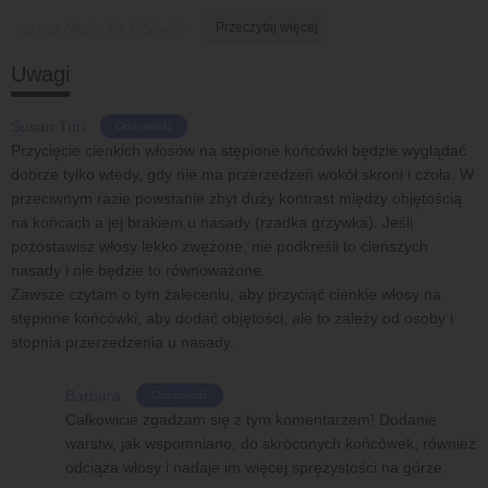
przez Nkeiruka Obiwulu
Przeczytaj więcej
Uwagi
Susan Turi
Odpowiedź
Przycięcie cienkich włosów na stępione końcówki będzie wyglądać
dobrze tylko wtedy, gdy nie ma przerzedzeń wokół skroni i czoła. W
przeciwnym razie powstanie zbyt duży kontrast między objętością
na końcach a jej brakiem u nasady (rzadka grzywka). Jeśli
pozostawisz włosy lekko zwężone, nie podkreśli to cieńszych
nasady i nie będzie to równoważone.
Zawsze czytam o tym zaleceniu, aby przyciąć cienkie włosy na
stępione końcówki, aby dodać objętości, ale to zależy od osoby i
stopnia przerzedzenia u nasady.
Barbara
Odpowiedź
Całkowicie zgadzam się z tym komentarzem! Dodanie
warstw, jak wspomniano, do skróconych końcówek, również
odciąża włosy i nadaje im więcej sprężystości na górze.