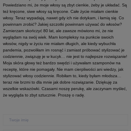
Powiedziano mi, że moje włosy są zbyt cienkie, żeby je układać. Są
też kręcone, siwe włosy są kręcone. Całe życie miałam cienkie
włosy. Teraz wypadają, nawet gdy ich nie dotykam, i łamią się. Co
powinnam zrobić? Jakiej szczotki powinnam używać do włosów?
Zamierzam skończyć 80 lat, ale zawsze mówiono mi, że nie
wyglądam na swój wiek. Mam kompleksy na punkcie swoich
włosów, nigdy w życiu nie miałam długich, ale kiedy wybuchła
pandemia, pozwoliłam im rosnąć i zamiast próbować stylizować je
codziennie, związuję je w kucyk… nie jest to najlepsze rozwiązanie!
Moja skóra głowy też bardzo swędzi i używałam szamponów na
receptę, które nie pomagały. Nie mam cierpliwości ani wiedzy, jak
stylizować włosy codziennie. Robiłam to, kiedy byłam młodsza…
teraz nie brzmi to dla mnie jak dobre rozwiązanie. Dziękuję za
wszelkie wskazówki. Czasami noszę perukę, ale zaczynam myśleć,
że wygląda to zbyt sztucznie. Proszę o radę.