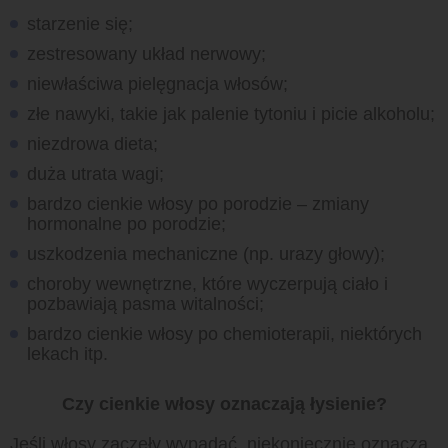
starzenie się;
zestresowany układ nerwowy;
niewłaściwa pielęgnacja włosów;
złe nawyki, takie jak palenie tytoniu i picie alkoholu;
niezdrowa dieta;
duża utrata wagi;
bardzo cienkie włosy po porodzie – zmiany
hormonalne po porodzie;
uszkodzenia mechaniczne (np. urazy głowy);
choroby wewnętrzne, które wyczerpują ciało i
pozbawiają pasma witalności;
bardzo cienkie włosy po chemioterapii, niektórych
lekach itp.
Czy cienkie włosy oznaczają łysienie?
Jeśli włosy zaczęły wypadać, niekoniecznie oznacza