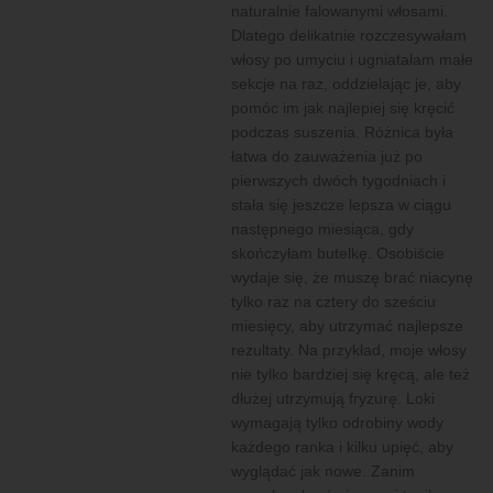
naturalnie falowanymi włosami.
Dlatego delikatnie rozczesywałam
włosy po umyciu i ugniatałam małe
sekcje na raz, oddzielając je, aby
pomóc im jak najlepiej się kręcić
podczas suszenia. Różnica była
łatwa do zauważenia już po
pierwszych dwóch tygodniach i
stała się jeszcze lepsza w ciągu
następnego miesiąca, gdy
skończyłam butelkę. Osobiście
wydaje się, że muszę brać niacynę
tylko raz na cztery do sześciu
miesięcy, aby utrzymać najlepsze
rezultaty. Na przykład, moje włosy
nie tylko bardziej się kręcą, ale też
dłużej utrzymują fryzurę. Loki
wymagają tylko odrobiny wody
każdego ranka i kilku upięć, aby
wyglądać jak nowe. Zanim