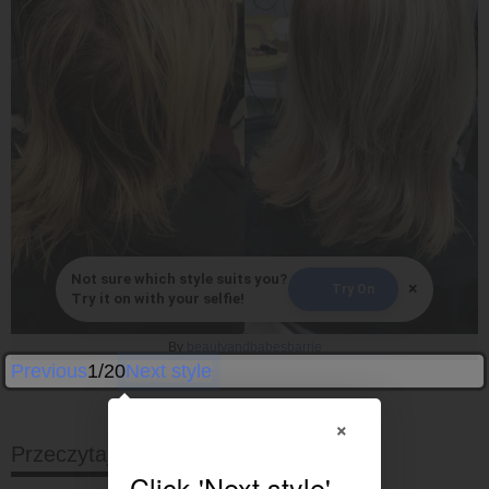
Not sure which style suits you?
×
Try On
Try it on with your selfie!
By
beautyandbabesbarrie
Previous
1/20
Next style
×
Przeczytaj dalej