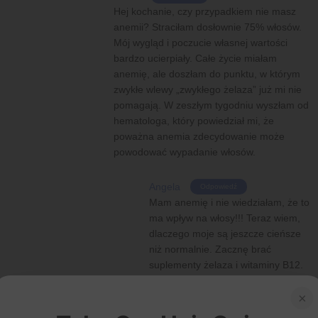
Hej kochanie, czy przypadkiem nie masz
anemii? Straciłam dosłownie 75% włosów.
Mój wygląd i poczucie własnej wartości
bardzo ucierpiały. Całe życie miałam
anemię, ale doszłam do punktu, w którym
zwykłe wlewy „zwykłego żelaza” już mi nie
pomagają. W zeszłym tygodniu wyszłam od
hematologa, który powiedział mi, że
poważna anemia zdecydowanie może
powodować wypadanie włosów.
Angela
Odpowiedź
Mam anemię i nie wiedziałam, że to
ma wpływ na włosy!!! Teraz wiem,
dlaczego moje są jeszcze cieńsze
niż normalnie. Zacznę brać
suplementy żelaza i witaminy B12.
Dziękuję za udostępnienie tych
×
informacji