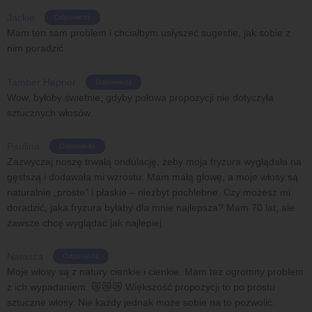
Jackie
Odpowiedź
Mam ten sam problem i chciałbym usłyszeć sugestie, jak sobie z
nim poradzić
Tamber Hepner
Odpowiedź
Wow, byłoby świetnie, gdyby połowa propozycji nie dotyczyła
sztucznych włosów.
Paulina
Odpowiedź
Zazwyczaj noszę trwałą ondulację, żeby moja fryzura wyglądała na
gęstszą i dodawała mi wzrostu. Mam małą głowę, a moje włosy są
naturalnie „proste” i płaskie – niezbyt pochlebne. Czy możesz mi
doradzić, jaka fryzura byłaby dla mnie najlepsza? Mam 70 lat, ale
zawsze chcę wyglądać jak najlepiej
Natasza
Odpowiedź
Moje włosy są z natury cienkie i cienkie. Mam też ogromny problem
z ich wypadaniem. 😿😿😿 Większość propozycji to po prostu
sztuczne włosy. Nie każdy jednak może sobie na to pozwolić.