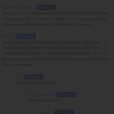
Makenna Szypiłow
Odpowiedź
Nienawidzę moich ekstremalnie cienkich i delikatnych włosów. Nie
rosną szybko. Są tak cienkie, że ledwo można je ułożyć, bo moja
skóra głowy jest widoczna przy niewłaściwych fryzurach
Shelly
Odpowiedź
Kiedyś miałam gęste, ciężkie włosy, rosły szybko i były długie. Te
czasy minęły. Zaczęłam mieć linię włosów jak Dracula. Potem
zrobiły się bardzo cienkie, straciłam około 3/4 objętości. Teraz już
nie rosną. Nie ścinałam włosów od dwóch lat i po prostu nie rosną,
a wręcz wypadają
CS
Odpowiedź
Sprawdź swoją tarczycę!
Janet Sheehan
Odpowiedź
Zrobiłem to i jest ok!
Cześć
Odpowiedź