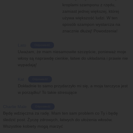
kroplami szamponu z rzędu,
zamiast jednej większej, której
używa większość ludzi. W ten
sposób szampon wystarcza na
znacznie dłużej! Powodzenia!
Lato
Odpowiedź
Uważam, że mam niesamowite szczęście, ponieważ moje
włosy są naprawdę cienkie, łatwe do układania i prawie nie
wypadają!
Kat
Odpowiedź
Dokładnie to samo przydarzyło mi się, a moja tarczyca jest
w porządku! To takie stresujące
Charlie Male
Odpowiedź
Będę wdzięczna za radę. Mam ten sam problem co Ty i będę
śledzić post. Życzę zdrowych, łatwych do ułożenia włosów.
Wszystkie kobiety mogą marzyć