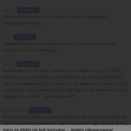
Vicky
Odpowiedź
Pilnie potrzebuję fryzury dla bardzo cienkich, delikatnych i
oklapniętych włosów
Kat
Odpowiedź
Dokładnie to samo przydarzyło mi się, a moja tarczyca jest w
porządku! To takie stresujące
Abby
Odpowiedź
Powiedziano mi, że mam „bardzo cienkie włosy, ale DUŻO ICH!”.
Nie wiem, co z nimi zrobić, lol. Wydaje mi się, że są supercienkie,
ale w rzeczywistości styliści mówią mi, że wcale nie są cienkie, tylko
w porządku. Chcę zrobić warstwy, ale boję się, że moje włosy będą
wyglądać na cienkie... jakieś sugestie!?
Piaszczysty
Odpowiedź
Rozumiem wszystkie powyższe problemy. Tak, ja też mam anemię,
ale biorę witaminy prenatalne. Byłam u dermatologa i wrócę do niej,
mimo że efekty nie były korzystne… Jestem zdesperowana!