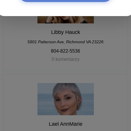
Libby Hauck
5901 Patterson Ave, Richmond VA 23226
804-822-5536
0 komentarzy
Lael AnnMarie