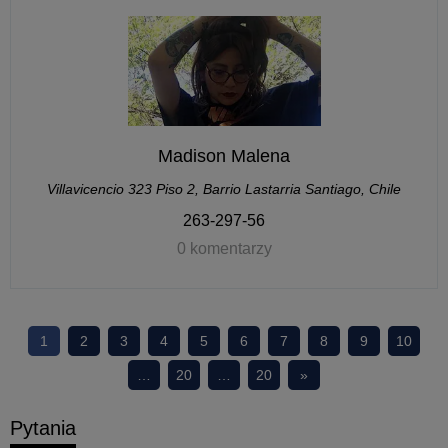
Madison Malena
Villavicencio 323 Piso 2, Barrio Lastarria Santiago, Chile
263-297-56
0 komentarzy
1
2
3
4
5
6
7
8
9
10
…
20
…
20
»
Pytania