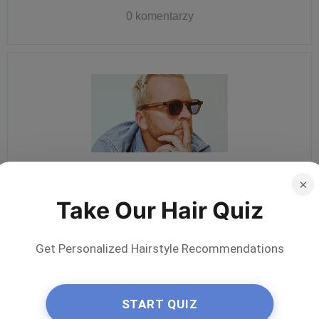
0 komentarzy
Chris Jones
×
2520 Research Forest Dr. Ste#422 The Woodlands, Teksas
Take Our Hair Quiz
281-362-0422
2 komentarze
Get Personalized Hairstyle Recommendations
START QUIZ