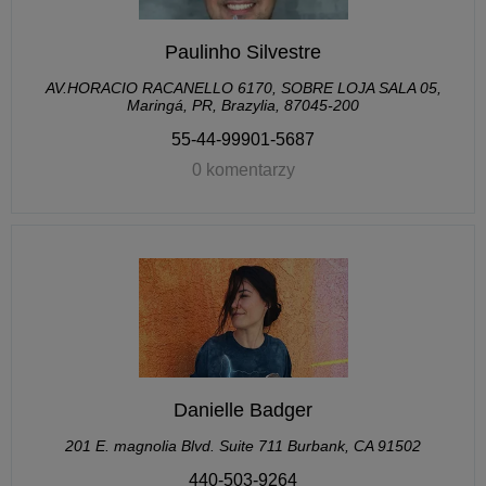
Paulinho Silvestre
AV.HORACIO RACANELLO 6170, SOBRE LOJA SALA 05,
Maringá, PR, Brazylia, 87045-200
55-44-99901-5687
0 komentarzy
Danielle Badger
201 E. magnolia Blvd. Suite 711 Burbank, CA 91502
440-503-9264