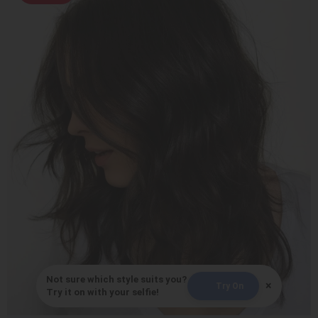
Not sure which style suits you?
×
Try On
Try it on with your selfie!