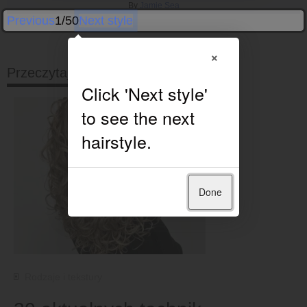
By
Jamie Sea
Previous
1/50
Next style
×
Przeczytaj dalej
Done
Rodzaje i tekstury