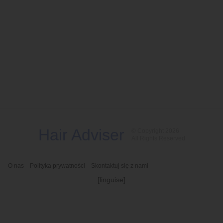
Hair Adviser
© Copyright 2026
All Rights Reserved
O nas
Polityka prywatności
Skontaktuj się z nami
[linguise]