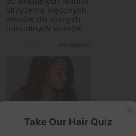
30 aktualnych technik
strzyżenia kręconych
włosów dla różnych
naturalnych wzorów
przez Ema Globyte
Przeczytaj więcej
×
Take Our Hair Quiz