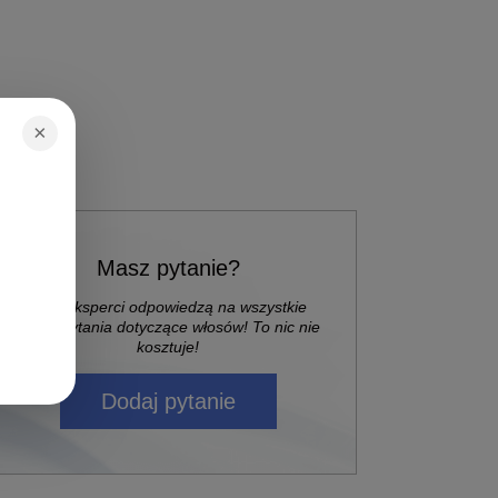
×
Masz pytanie?
Nasi eksperci odpowiedzą na wszystkie
Twoje pytania dotyczące włosów! To nic nie
kosztuje!
Dodaj pytanie