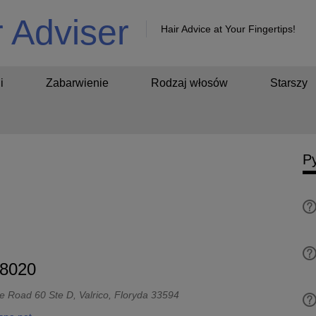
r Adviser
Hair Advice at Your Fingertips!
i
Zabarwienie
Rodzaj włosów
Starszy
Py
-8020
e Road 60 Ste D, Valrico, Floryda 33594