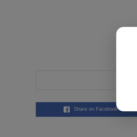
Oce
Share
on Facebook