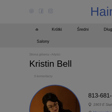
Hai
Krótki
Średni
Dług
Salony
Strona główna
›
Artyści
Kristin Bell
0 komentarzy
813-681
1903 E Stat