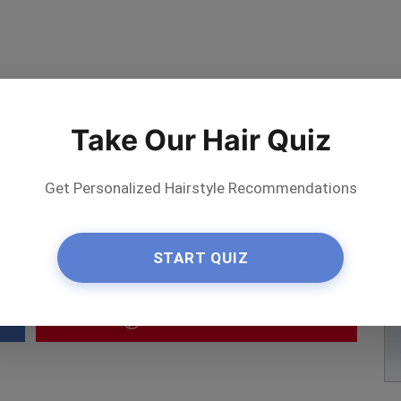
Take Our Hair Quiz
Get Personalized Hairstyle Recommendations
ń artystę
START QUIZ
Save
on Pinterest