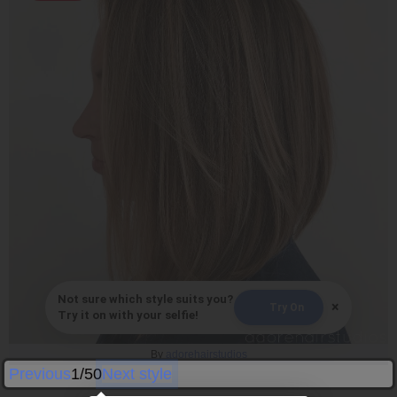
Not sure which style suits you?
×
Try On
Try it on with your selfie!
By
adorehairstudios
Previous
1/50
Next style