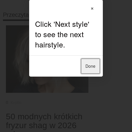
×
Przeczytaj dalej
Done
Krótki
50 modnych krótkich
fryzur shag w 2026