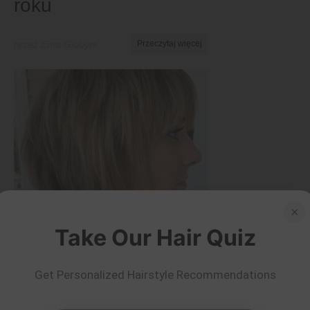
roku
przez Ema Globyte
Przeczytaj więcej
×
Take Our Hair Quiz
Krótki
Get Personalized Hairstyle Recommendations
50 oszałamiających
fryzur do szyi, które