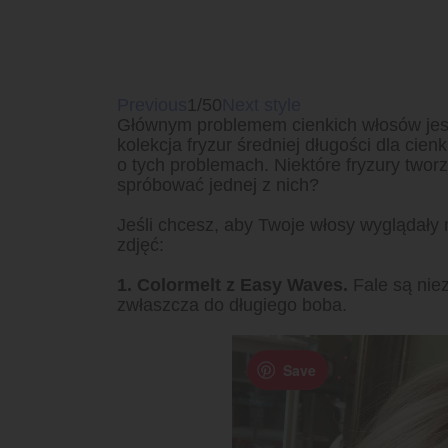
Previous
1/50
Next style
Głównym problemem cienkich włosów jest
kolekcja fryzur średniej długości dla c
o tych problemach. Niektóre fryzury tworzą
spróbować jednej z nich?
Jeśli chcesz, aby Twoje włosy wyglądały 
zdjęć:
1. Colormelt z Easy Waves.
Fale są niez
zwłaszcza do długiego boba.
Save