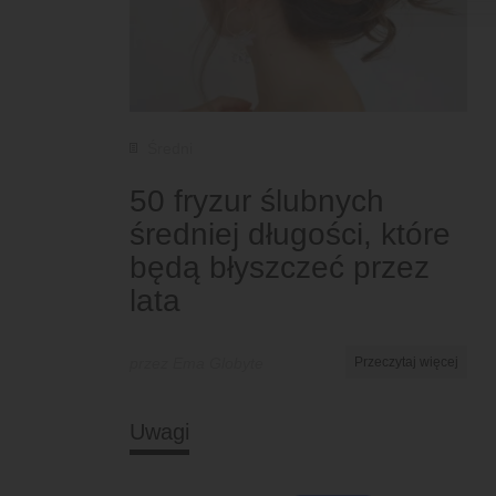
Średni
50 fryzur ślubnych
średniej długości, które
będą błyszczeć przez
lata
przez Ema Globyte
Przeczytaj więcej
Uwagi