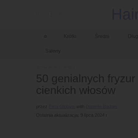
Hai
Krótki
Średni
Dług
Salony
Strona główna
›
Średni
50 genialnych fryzur 
cienkich włosów
przez
Ema Globyte
Danielle Badger
Ostatnia aktualizacja: 9 lipca 2024 r