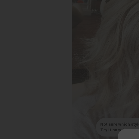
Not sure which styl
Try it on with your s