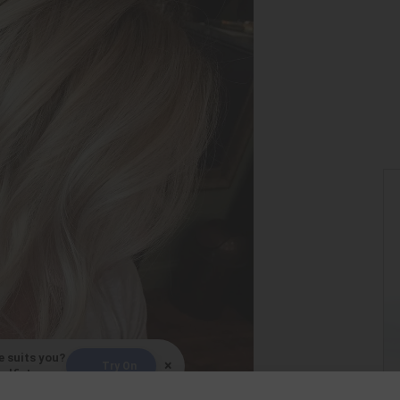
e suits you?
×
Try On
elfie!