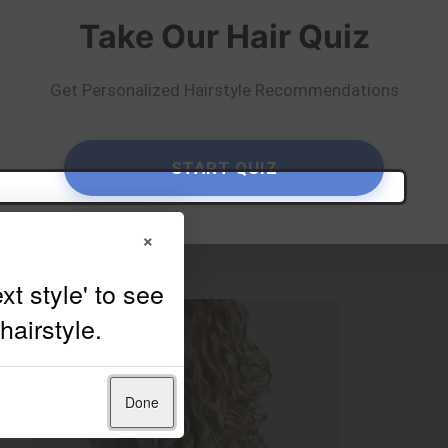
y
Salon Couture
Take Our Hair Quiz
Get Personalized Hairstyle Recommendations
START QUIZ
×
Done