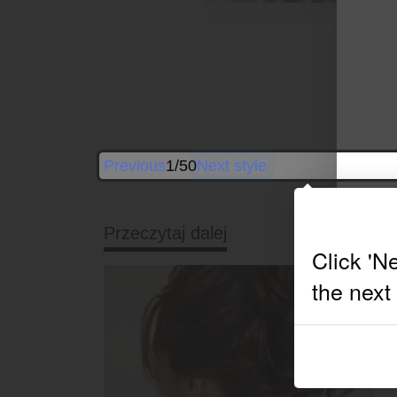
B
Previous
1/50
Next style
Przeczytaj dalej