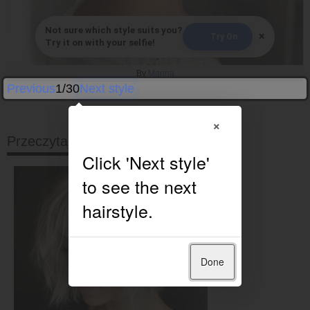
Not sure which style suits you?
×
Try On
Try it on with your selfie!
By
Marina
Previous
1/30
Next style
×
Przeczytaj dalej
Done