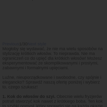
Previous
1/30
Next style
Mogłoby się wydawać, że nie ma wielu sposobów na
stylizację krótkich włosów. To nieprawda. Nie ma
ograniczeń co do upięć dla krótkich włosów! Możesz
eksperymentować ze skomplikowanymi i prostymi,
zabawnymi i formalnymi upięciami.
Luźne, nieuporządkowane i swobodne, czy spójnie i
elegancko? Sprawdź naszą ofertę poniżej i wybierz
to, czego szukasz!
1. Kok do włosów do szyi.
Obecnie wielu fryzjerów
potrafi stworzyć kok nawet z krótkiego boba. Ten kok
to szybki pomysł, który sprawdzi się na każdą okazję.