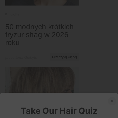
Krótki
50 modnych krótkich
fryzur shag w 2026
roku
przez Ema Globyte
Przeczytaj więcej
×
Take Our Hair Quiz