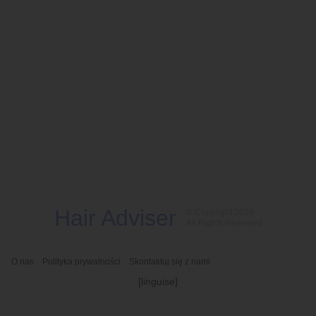
Hair Adviser
© Copyright 2026
All Rights Reserved
O nas
Polityka prywatności
Skontaktuj się z nami
[linguise]