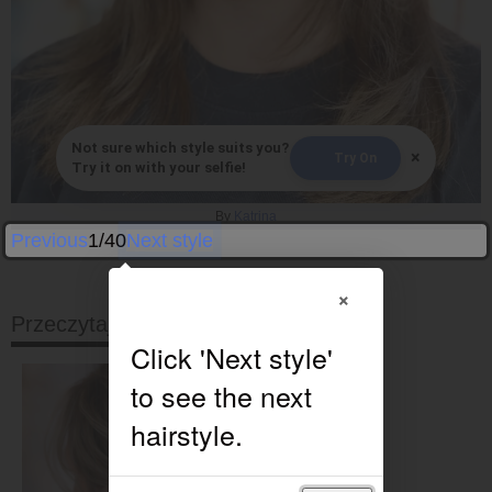
Not sure which style suits you?
×
Try On
Try it on with your selfie!
By
Katrina
Previous
1/40
Next style
×
Przeczytaj dalej