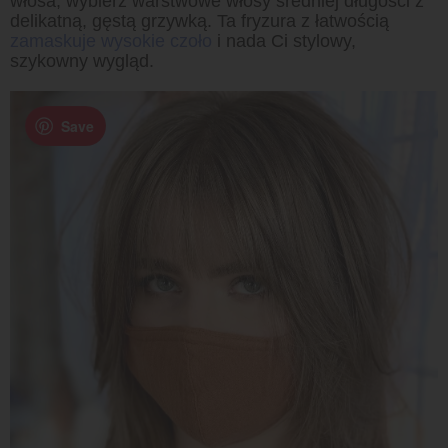
włosa, wybierz warstwowe włosy średniej długości z
delikatną, gęstą grzywką. Ta fryzura z łatwością
zamaskuje wysokie czoło
i nada Ci stylowy,
szykowny wygląd.
Save