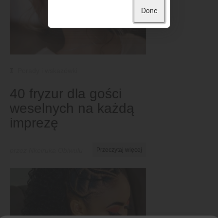
Done
Porady i wskazówki
40 fryzur dla gości
weselnych na każdą
imprezę
przez Nkeiruka Obiwulu
Przeczytaj więcej