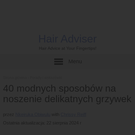
Hair Adviser
Hair Advice at Your Fingertips!
Menu
Strona główna
›
Porady i wskazówki
40 modnych sposobów na
noszenie delikatnych grzywek
przez
Nkeiruka Obiwulu
Chrissy Reiff
Ostatnia aktualizacja: 22 sierpnia 2024 r