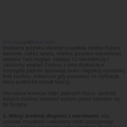
Previous
1/40
Next style
Delikatna grzywka idealnie uzupełnia modne fryzury
damskie. Lekko upięta, miękka grzywka natychmiast
odmieni Twój wygląd, nadając Ci młodzieńczy i
zadziorny wygląd. Fryzury z taką dbałością o
szczegóły pięknie oprawiają twarz i łagodzą wyrazistą
linię żuchwy, zwłaszcza gdy postawisz na stylizację,
która podkreśla kształt twarzy.
Oto nasza kolekcja zdjęć pięknych fryzur, spośród
których możesz dokonać wyboru przed udaniem się
do fryzjera.
1. Włosy średniej długości z warstwami.
Aby
uzyskać zmysłowy i seksowny efekt potarganego