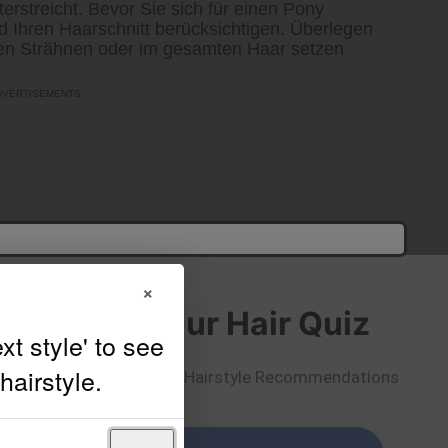
nterstreicht. Bevor Sie sich für einen Pony
nd Ihren Haarschnitt berücksichtigen. Überlegen
eren Strähnen oder im gesamten Haar setzen
×
Take Our Hair Quiz
Get Personalized Hairstyle Recommendations