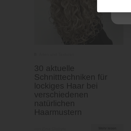
Arten und Texturen
30 aktuelle
Schnitttechniken für
lockiges Haar bei
verschiedenen
natürlichen
Haarmustern
von Ema Globyte
Mehr lesen