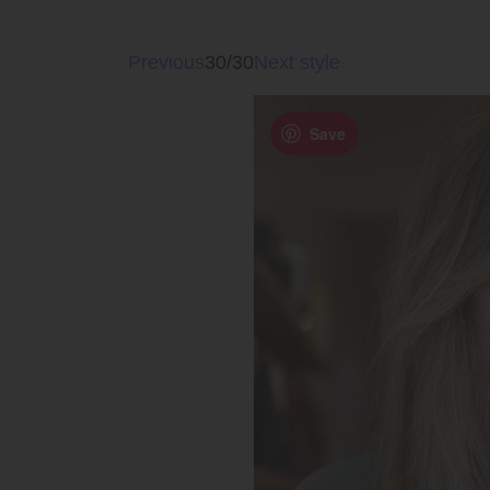
Previous
30/30
Next style
Save