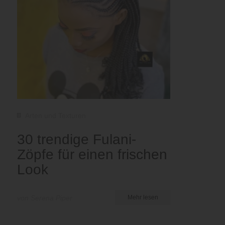
Arten und Texturen
30 trendige Fulani-
Zöpfe für einen frischen
Look
von Serena Piper
Mehr lesen