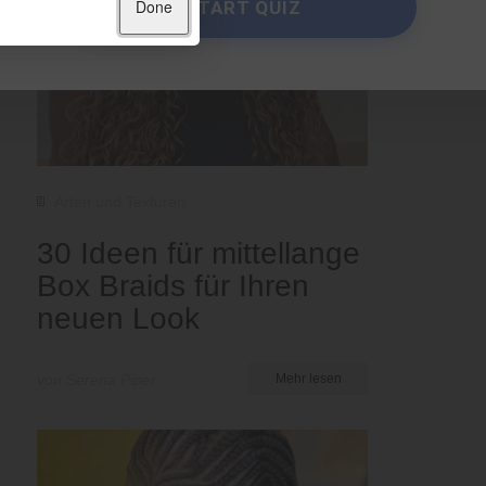
Done
START QUIZ
Arten und Texturen
30 Ideen für mittellange
Box Braids für Ihren
neuen Look
von Serena Piper
Mehr lesen