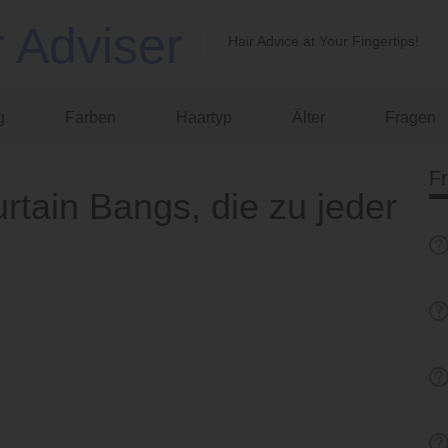
r Adviser
Hair Advice at Your Fingertips!
g
Farben
Haartyp
Älter
Fragen
F
tain Bangs, die zu jeder