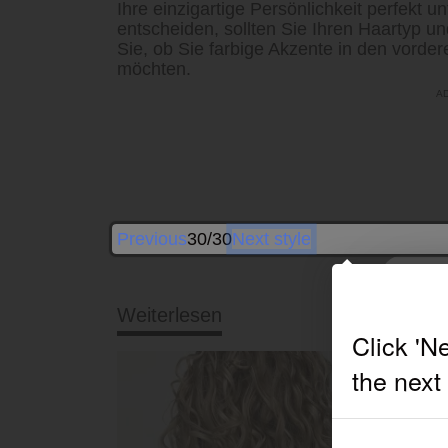
Ihre einzigartige Persönlichkeit perfekt u
entscheiden, sollten Sie Ihren Haartyp u
Sie, ob Sie farbige Akzente in den vord
möchten.
Previous
30/30
Next style
Weiterlesen