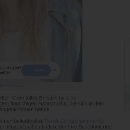
e suits you?
×
Try On
elfie!
y
nothingobvious
Hier ist ein tolles Beispiel für eine
gen, flauschigen Haarstruktur, die sich in dem
Wangenknochen betont.
zu den beliebtesten
Trends für das kommende
nen Haarschnitt zu finden, der Ihre Schönheit und