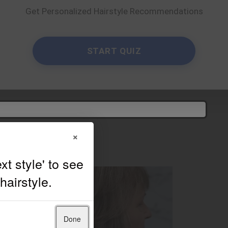
Get Personalized Hairstyle Recommendations
By
Ashlee
START QUIZ
×
Done