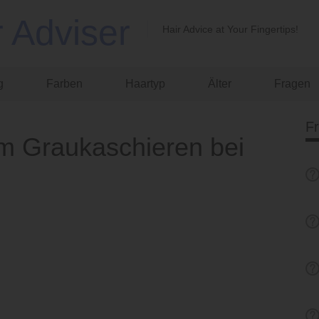
r Adviser
Hair Advice at Your Fingertips!
g
Farben
Haartyp
Älter
Fragen
F
um Graukaschieren bei