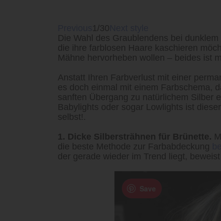
Previous
1/30
Next style
Die Wahl des Graublendens bei dunklem H
die ihre farblosen Haare kaschieren möchte
Mähne hervorheben wollen – beides ist m
Anstatt Ihren Farbverlust mit einer perm
es doch einmal mit einem Farbschema, d
sanften Übergang zu natürlichem Silber er
Babylights oder sogar Lowlights ist diese
selbst!.
1. Dicke Silbersträhnen für Brünette.
Ma
die beste Methode zur Farbabdeckung
be
der gerade wieder im Trend liegt, beweist
Save