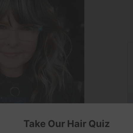
Take Our Hair Quiz
e suits you?
×
Try On
elfie!