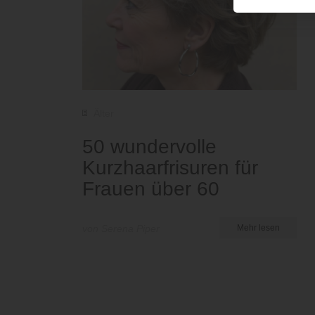
Älter
50 wundervolle
Kurzhaarfrisuren für
Frauen über 60
von Serena Piper
Mehr lesen