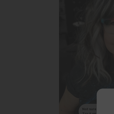
Not sure which styl
Try it on with your s