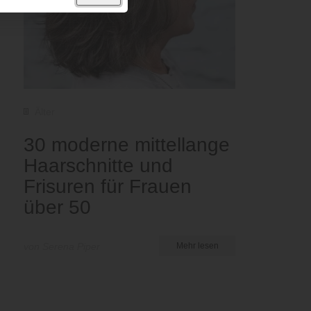
Älter
30 moderne mittellange
Haarschnitte und
Frisuren für Frauen
über 50
von Serena Piper
Mehr lesen