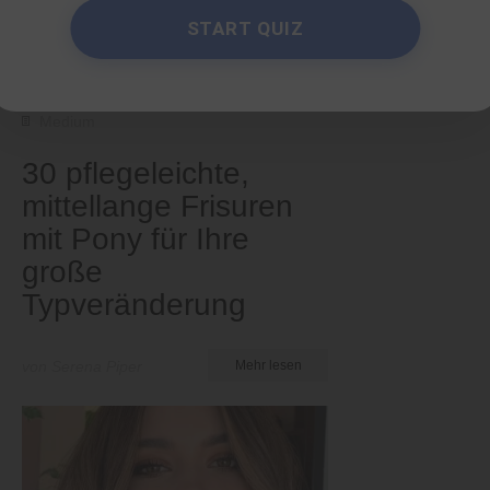
START QUIZ
Medium
30 pflegeleichte,
mittellange Frisuren
mit Pony für Ihre
große
Typveränderung
von Serena Piper
Mehr lesen