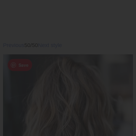
Previous
50/50
Next style
Save