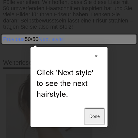
Fülle verleihen. Wir hoffen, dass Sie diese Liste mit
50 umwerfenden Haarschnitten inspiriert hat und Sie
viele Bilder für Ihren Friseur haben. Denken Sie
daran: Selbstbewusstsein lässt eine Frisur strahlen –
tragen Sie sie also mit Stolz!
Previous
50/50
Next style
×
Weiterlesen
Done