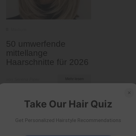
Medium
50 umwerfende
mittellange
Haarschnitte für 2026
von Serena Piper
Mehr lesen
×
Take Our Hair Quiz
Get Personalized Hairstyle Recommendations