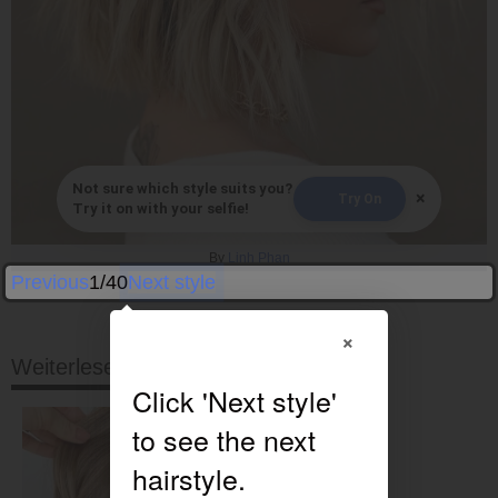
Not sure which style suits you?
×
Try On
Try it on with your selfie!
By
Linh Phan
Previous
1/40
Next style
×
Weiterlesen