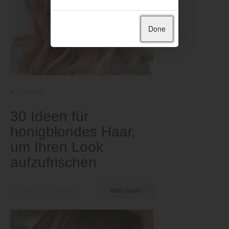
Done
Farben
30 Ideen für
honigblondes Haar,
um Ihren Look
aufzufrischen
von Nkeiruka Obiwulu
Mehr lesen