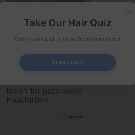
×
Take Our Hair Quiz
Get Personalized Hairstyle Recommendations
START QUIZ
Farben
30 wunderschöne
Ideen für pilzbraune
Haarfarben
von Nkeiruka Obiwulu
Mehr lesen