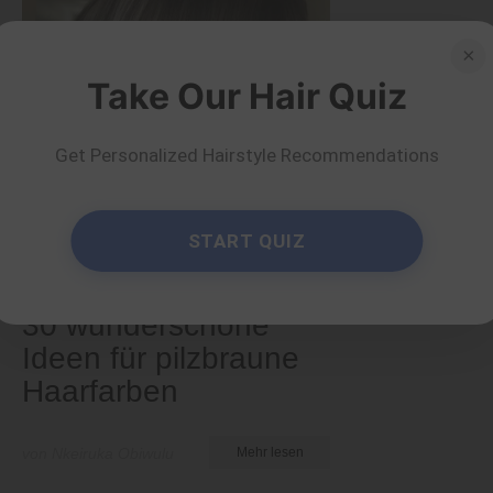
×
Take Our Hair Quiz
Get Personalized Hairstyle Recommendations
START QUIZ
Farben
30 wunderschöne
Ideen für pilzbraune
Haarfarben
von Nkeiruka Obiwulu
Mehr lesen