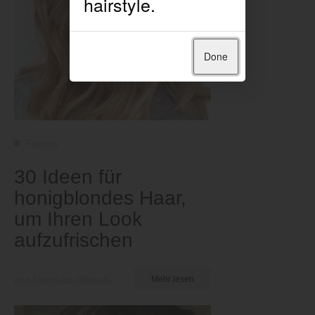
Done
Farben
30 Ideen für
honigblondes Haar,
um Ihren Look
aufzufrischen
von Nkeiruka Obiwulu
Mehr lesen