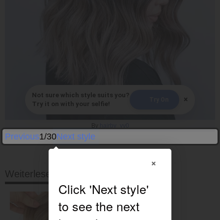
Not sure which style suits you?
×
Try On
Try it on with your selfie!
By
hairby_yv0
Previous
1/30
Next style
×
Weiterlesen