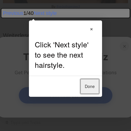
By
thedollsproject
Previous
1/40
Next style
×
Weiterlesen
×
Take Our Hair Quiz
Get Personalized Hairstyle Recommendations
Done
START QUIZ
Tipps und Tricks