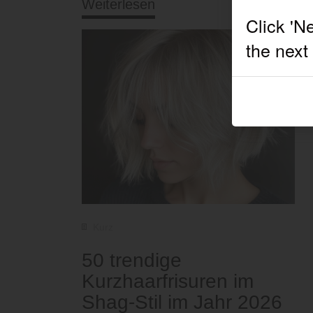
Weiterlesen
Kurz
50 trendige
Kurzhaarfrisuren im
Shag-Stil im Jahr 2026