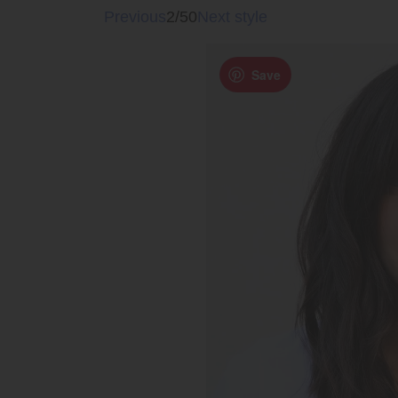
Previous
2/50
Next style
Save