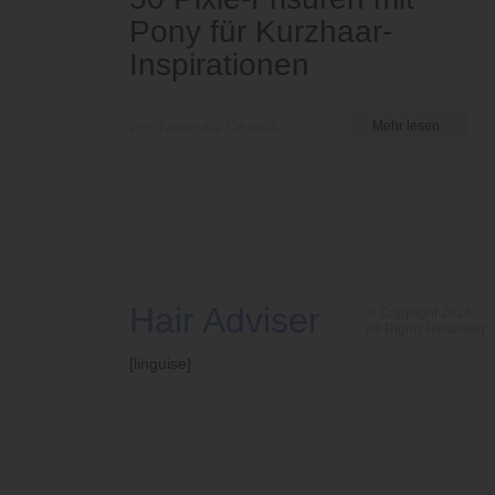
Pony für Kurzhaar-
Inspirationen
von Nkeiruka Obiwulu
Mehr lesen
Hair Adviser
© Copyright 2026
All Rights Reserved
[linguise]