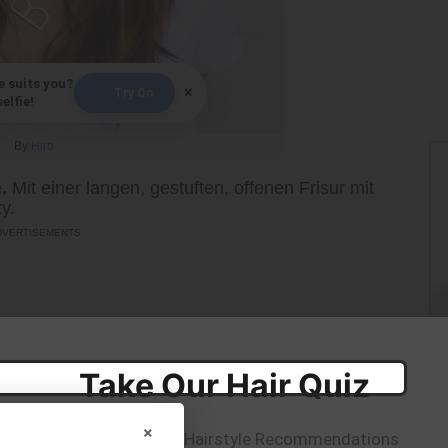
e suits you?
×
Try On
elfie!
By
Hiro
.
Mit einer langen, gestuften, offenen Frisur mit
y.
Take Our Hair Quiz
×
Get Personalized Hairstyle Recommendations