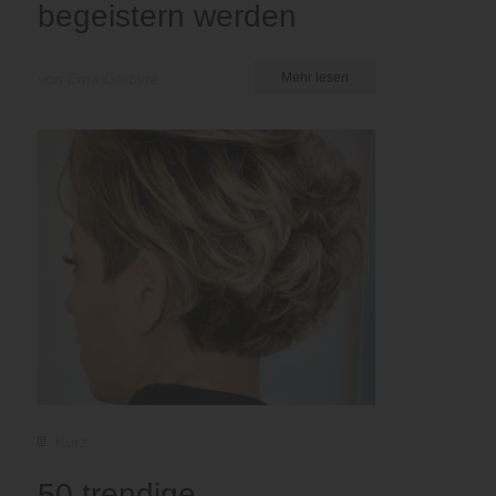
begeistern werden
von Ema Globyte
Mehr lesen
Kurz
50 trendige