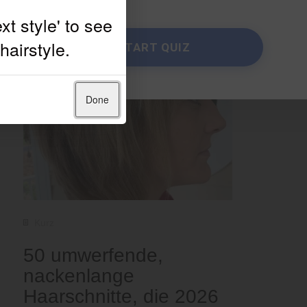
START QUIZ
Done
Kurz
50 umwerfende,
nackenlange
Haarschnitte, die 2026