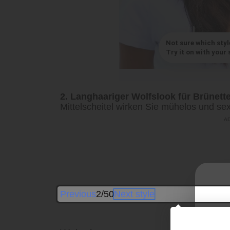
Not sure which styl
Try it on with your s
2. Langhaariger Wolfslook für Brünette
Mittelscheitel wirken Sie mühelos und sex
Previous
2/50
Next style