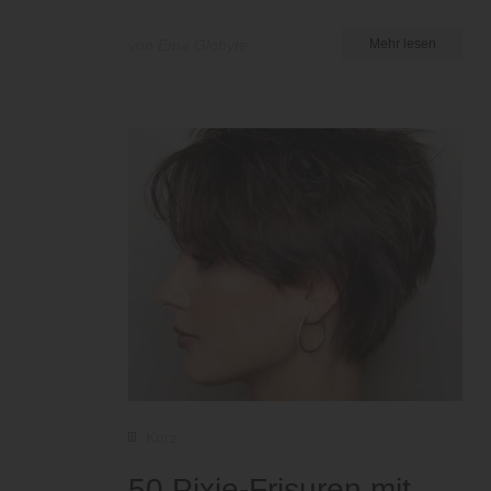
von Ema Globyte
Mehr lesen
Kurz
50 Pixie-Frisuren mit