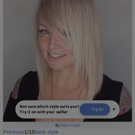
Not sure which style suits you?
×
Try On
Try it on with your selfie!
By
Salon Cyan
Previous
1/10
Next style