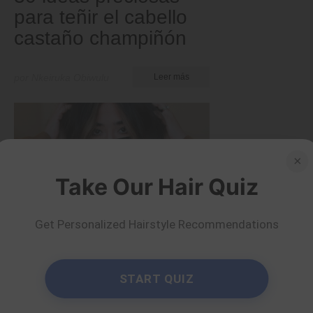
para teñir el cabello
castaño champiñón
por Nkeiruka Obiwulu
Leer más
×
Take Our Hair Quiz
Get Personalized Hairstyle Recommendations
START QUIZ
Bandera