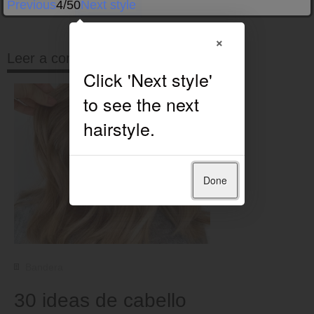
Previous
4/50
Next style
×
Leer a continuación
Done
Bandera
30 ideas de cabello