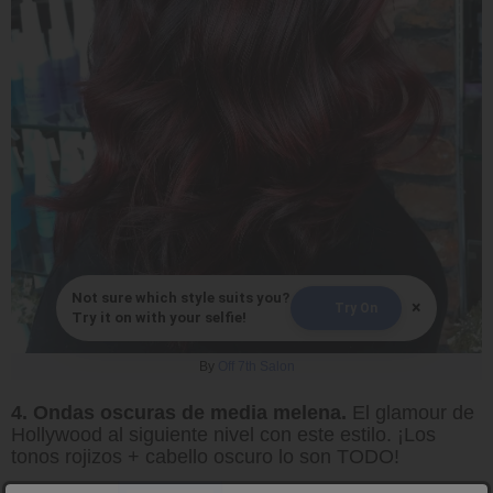
Not sure which style suits you?
×
Try On
Try it on with your selfie!
By
Off 7th Salon
4. Ondas oscuras de media melena.
El glamour de
Hollywood al siguiente nivel con este estilo. ¡Los
tonos rojizos + cabello oscuro lo son TODO!