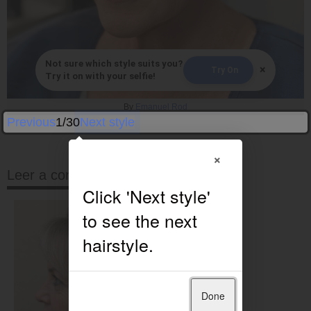
Not sure which style suits you?
×
Try On
Try it on with your selfie!
By
Emanuel Rod
Previous
1/30
Next style
×
Leer a continuación
Done