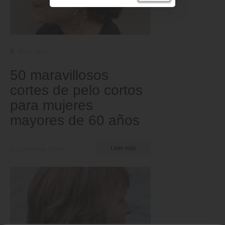
Más viejo
50 maravillosos
cortes de pelo cortos
para mujeres
mayores de 60 años
por Serena Piper
Leer más