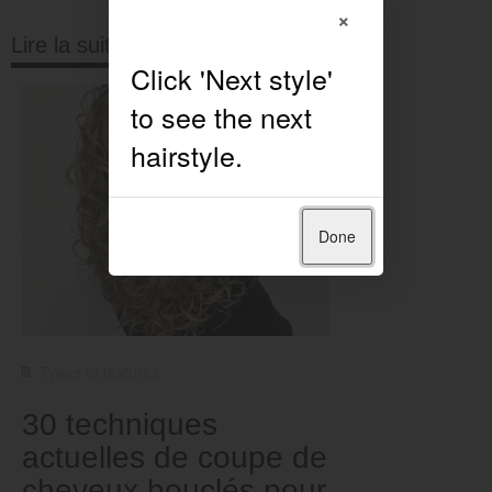
×
Lire la suite
Done
Types et textures
30 techniques
actuelles de coupe de
cheveux bouclés pour