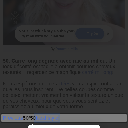
Not sure which style suits you?
×
Try On
Try it on with your selfie!
By
Donovan Mills
50. Carré long dégradé avec raie au milieu.
Un
look décoiffé est facile à obtenir pour les cheveux
texturés – regardez ce magnifique
carré mi-long
!
Nous espérons que ces
idées
vous inspireront autant
qu'elles nous inspirent. De belles coupes comme
celles-ci mettent vraiment en valeur la texture unique
de vos cheveux, pour que vous vous sentiez et
paraissiez au mieux de votre forme !
Previous
50/50
Next style