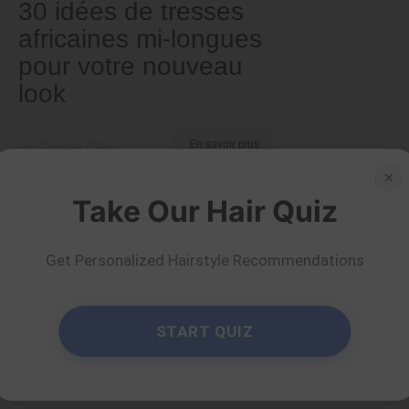
30 idées de tresses
africaines mi-longues
pour votre nouveau
look
par Serena Piper
En savoir plus
×
Take Our Hair Quiz
Get Personalized Hairstyle Recommendations
START QUIZ