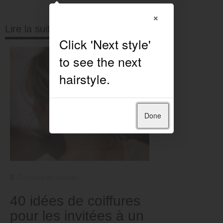
×
Lire la suite
Done
Conseils et astuces
40 idées de coiffures
pour les invitées à un