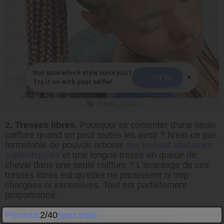
Not sure which style suits you?
×
Try On
Try it on with your selfie!
By
chrisma_braids
2. Tresses libres.
Pourquoi se contenter d'une seule
coiffure quand on peut toutes les avoir ? N'est-ce pas
formidable de pouvoir arborer
des tresses africaines
sophistiquées
et une longue tresse en queue de
cheval dans une seule coiffure ? L'avantage de ces
tresses libres est qu'elles ne paraissent ni trop
chargées ni excessives. Tout est parfaitement
proportionné.
Previous
2/40
Next style