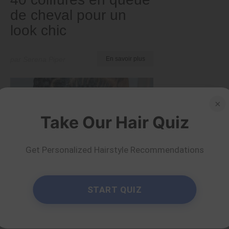
de cheval pour un
look chic
par Serena Piper
En savoir plus
×
Take Our Hair Quiz
Get Personalized Hairstyle Recommendations
START QUIZ
Conseils et astuces