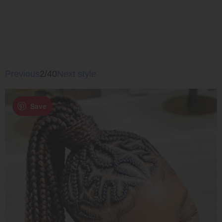
Previous
2/40
Next style
Save